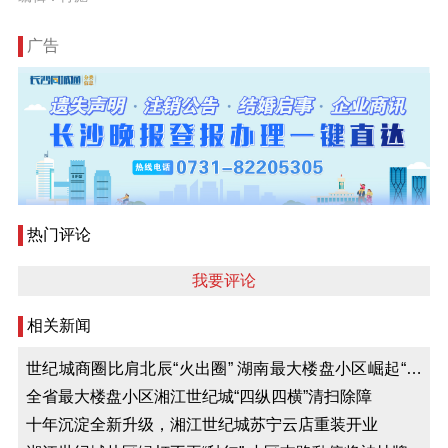
广告
热门评论
我要评论
相关新闻
世纪城商圈比肩北辰“火出圈” 湖南最大楼盘小区崛起“一
江四核”新商圈
全省最大楼盘小区湘江世纪城“四纵四横”清扫除障
十年沉淀全新升级，湘江世纪城苏宁云店重装开业