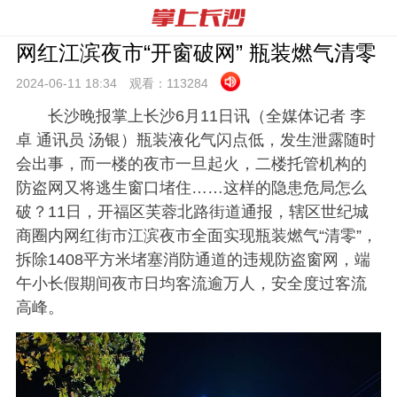
网红江滨夜市“开窗破网” 瓶装燃气清零
2024-06-11 18:
34
观看：
113284
长沙晚报掌上长沙6月11日讯（全媒体记者 李
卓 通讯员 汤银）瓶装液化气闪点低，发生泄露随时
会出事，而一楼的夜市一旦起火，二楼托管机构的
防盗网又将逃生窗口堵住……这样的隐患危局怎么
破？
11日，开福区芙蓉北路街道通报，辖区世纪城
商圈内网红街市江滨夜市全面实现瓶装燃气“清零”，
拆除1408平方米堵塞消防通道的违规防盗窗网，端
午小长假期间夜市日均客流逾万人，安全度过客流
高峰。