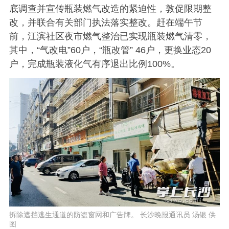
底调查并宣传瓶装燃气改造的紧迫性，敦促限期整
改，并联合有关部门执法落实整改。赶在端午节
前，江滨社区夜市燃气整治已实现瓶装燃气清零，
其中，“气改电”60户，“瓶改管” 46户，更换业态20
户，完成瓶装液化气有序退出比例100%。
拆除遮挡逃生通道的防盗窗网和广告牌。 长沙晚报通讯员 汤银 供
图