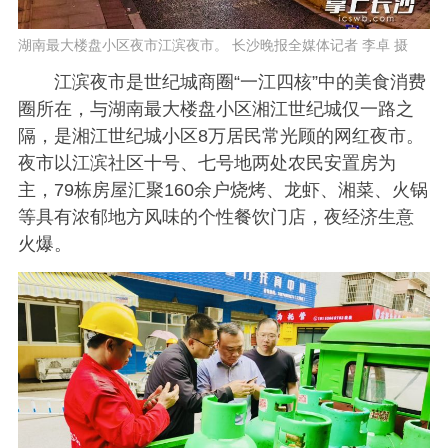
湖南最大楼盘小区夜市江滨夜市。 长沙晚报全媒体记者 李卓 摄
江滨夜市是世纪城商圈“一江四核”中的美食消费
圈所在，与湖南最大楼盘小区湘江世纪城仅一路之
隔，是湘江世纪城小区8万居民常光顾的网红夜市。
夜市以江滨社区十号、七号地两处农民安置房为
主，79栋房屋汇聚160余户烧烤、龙虾、湘菜、火锅
等具有浓郁地方风味的个性餐饮门店，夜经济生意
火爆。