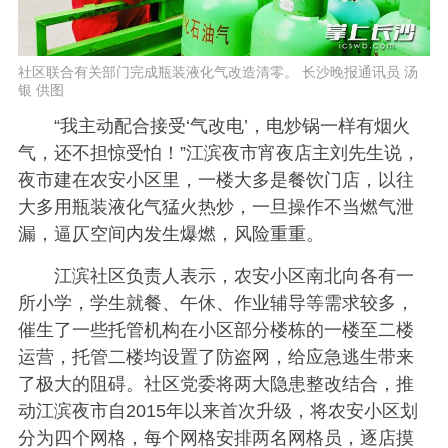
社区联合有关部门完成瓶装液化气改造清零。 长沙晚报通讯员 汤
银 供图
“我主动配合接受‘气改电’，电炒锅一样有烟火
气，还不担惊受怕！”江滨夜市宵夜店主刘先生说，
夜市建在农安小区里，一楼大多是餐饮门店，以往
大多用瓶装液化气猛火热炒，一旦操作不当燃气泄
漏，逼仄空间内发生爆燃，风险重重。
江滨社区负责人表示，农安小区南北向各有一
所小学，学生就餐、午休、作业辅导等需求较多，
催生了一些托管机构在小区部分楼栋的一楼至二楼
运营，托管二楼均设置了防盗网，给应急逃生带来
了极大的阻碍。社区党委将两大隐患整改结合，推
动江滨夜市自2015年以来首次升级，将农安小区划
分为四个网格，每个网格安排两名网格员，逐店摸