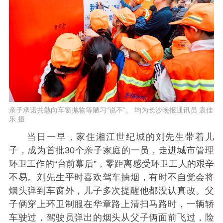
亲子承诺共勉向车窗抛物等陋习“说不”。 均为长沙晚报通讯员 袁佳
乐 摄
当日一早，家住湘江世纪城的刘先生带着儿
子，成为首批30个亲子家庭的一员，走进城市管理
环卫工作的“台前幕后”，零距离感受环卫工人的艰辛
不易。刘先生平时喜欢驾车抽烟，有时不自觉会将
烟头弹到车窗外，儿子多次提醒他都没认真改。父
子俩穿上环卫制服在华章路上清扫马路时，一辆轿
车驶过，驾驶员弹出的烟头从父子俩面前飞过，险