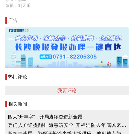
编辑：刘天乐
广告
热门评论
我要评论
相关新闻
四大“开年字”，开局赓续奋进新金霞
登门入户送提醒排隐患筑安全 开福消防去年底以来开
展“敲门行动”服务4万余次
新春走基层｜为保证长沙米粉市场供应，他们放弃与家