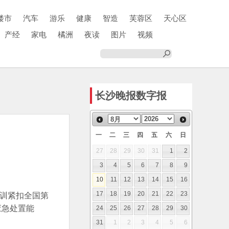
楼市
汽车
游乐
健康
智造
芙蓉区
天心区
产经
家电
橘洲
夜读
图片
视频
长沙晚报数字报
一
二
三
四
五
六
日
27
28
29
30
31
1
2
3
4
5
6
7
8
9
10
11
12
13
14
15
16
培训紧扣全国第
17
18
19
20
21
22
23
应急处置能
24
25
26
27
28
29
30
31
1
2
3
4
5
6