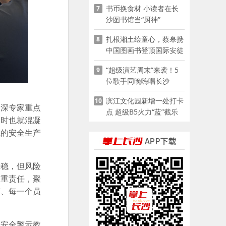
书币换食材 小读者在长
7
沙图书馆当“厨神”
扎根湘土绘童心，蔡皋携
8
中国图画书登顶国际安徒
生奖
“超级演艺周末”来袭！5
9
位歌手同晚嗨唱长沙
滨江文化园新增一处打卡
10
资深专家重点
点 超级B5火力“蓝”截乐
同时也就混凝
园登陆长沙
域的安全生产
平稳，但风险
三重责任，聚
节、每一个员
的安全警示教