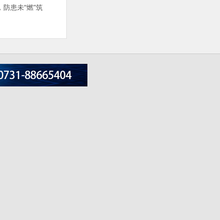
防患未“燃”筑