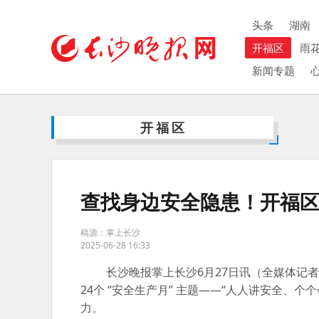
头条
湖南
开福区
雨
新闻专题
开福区
查找身边安全隐患！开福
稿源：掌上长沙
2025-06-28 16:33
长沙晚报掌上长沙6月27日讯（全媒体记者
24个 “安全生产月” 主题——“人人讲安全
力。