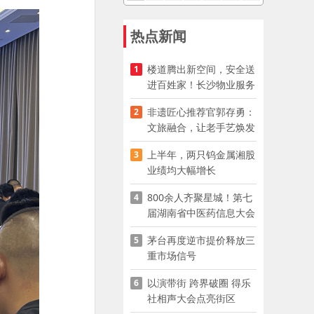
热点新闻
楼道腾出新空间，安全送
1
进百姓家！长沙物业服务
企业迅速推进“四大行动”
非遗匠心推荐官郭存勇：
2
文旅融合，让老手艺焕发
新生｜“五老”话星城
上半年，两只钨金属湘股
3
业绩均大幅增长
800余人齐聚星城！第七
4
届湖南省中医药信息大会
开幕，AI正在“读懂”古老
茅台再度逆市提价释放三
5
中医
重市场信号
以演带街 跨界破圈 得乐
6
社相声大会点亮街区