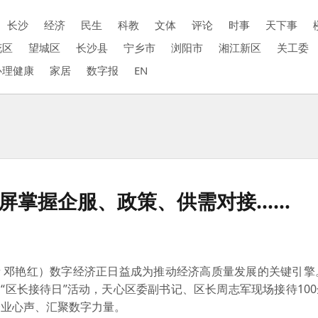
长沙
经济
民生
科教
文体
评论
时事
天下事
花区
望城区
长沙县
宁乡市
浏阳市
湘江新区
关工委
心理健康
家居
数字报
EN
一屏掌握企服、政策、供需对接……
者 邓艳红）数字经济正日益成为推动经济高质量发展的关键引擎
“区长接待日”活动，天心区委副书记、区长周志军现场接待10
企业心声、汇聚数字力量。