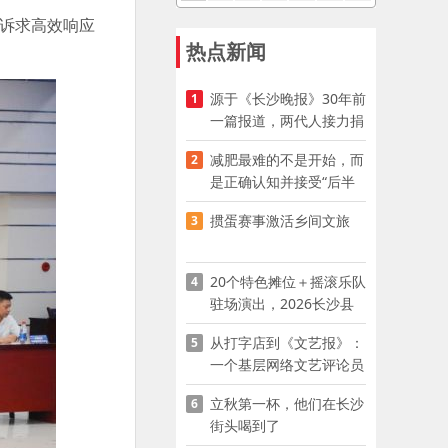
、诉求高效响应
热点新闻
源于《长沙晚报》30年前
1
一篇报道，两代人接力捐
资助学
减肥最难的不是开始，而
2
是正确认知并接受“后半
程”
掼蛋赛事激活乡间文旅
3
20个特色摊位＋摇滚乐队
4
驻场演出，2026长沙县
夜市嘉年华启幕
从打字店到《文艺报》：
5
一个基层网络文艺评论员
的突围
立秋第一杯，他们在长沙
6
街头喝到了