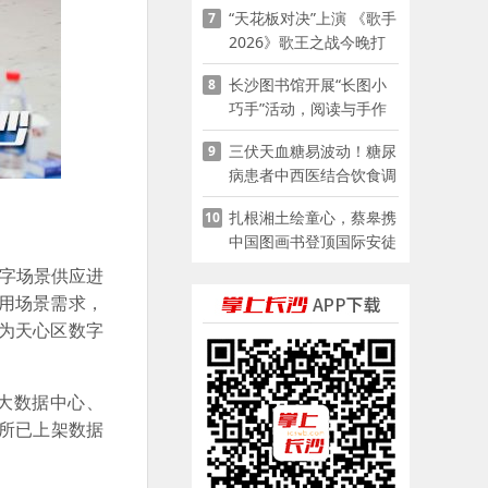
“天花板对决”上演 《歌手
7
2026》歌王之战今晚打
响
长沙图书馆开展“长图小
8
巧手”活动，阅读与手作
赋能少儿暑期成长
三伏天血糖易波动！糖尿
9
病患者中西医结合饮食调
养指南
扎根湘土绘童心，蔡皋携
10
中国图画书登顶国际安徒
生奖
数字场景供应进
用场景需求，
为天心区数字
大数据中心、
易所已上架数据