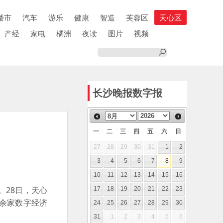
楼市
汽车
游乐
健康
智造
芙蓉区
天心区
产经
家电
橘洲
夜读
图片
视频
长沙晚报数字报
一
二
三
四
五
六
日
27
28
29
30
31
1
2
3
4
5
6
7
8
9
10
11
12
13
14
15
16
。28日，天心
17
18
19
20
21
22
23
0余家数字经济
24
25
26
27
28
29
30
31
1
2
3
4
5
6