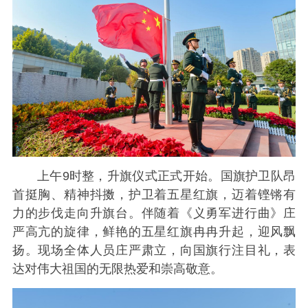
上午9时整，升旗仪式正式开始。国旗护卫队昂
首挺胸、精神抖擞，护卫着五星红旗，迈着铿锵有
力的步伐走向升旗台。伴随着《义勇军进行曲》庄
严高亢的旋律，鲜艳的五星红旗冉冉升起，迎风飘
扬。现场全体人员庄严肃立，向国旗行注目礼，表
达对伟大祖国的无限热爱和崇高敬意。