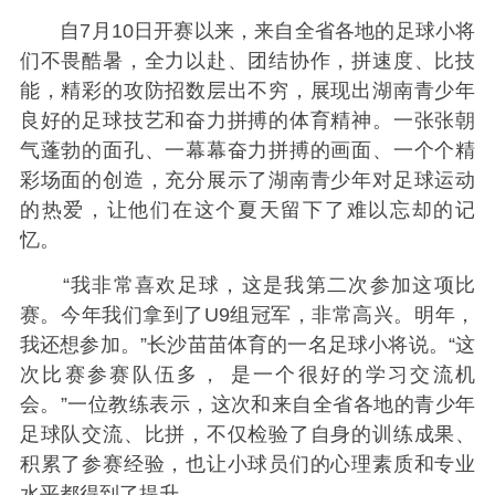
自7月10日开赛以来，来自全省各地的足球小将
们不畏酷暑，全力以赴、团结协作，拼速度、比技
能，精彩的攻防招数层出不穷，展现出湖南青少年
良好的足球技艺和奋力拼搏的体育精神。一张张朝
气蓬勃的面孔、一幕幕奋力拼搏的画面、一个个精
彩场面的创造，充分展示了湖南青少年对足球运动
的热爱，让他们在这个夏天留下了难以忘却的记
忆。
“我非常喜欢足球，这是我第二次参加这项比
赛。今年我们拿到了U9组冠军，非常高兴。明年，
我还想参加。”长沙苗苗体育的一名足球小将说。“这
次比赛参赛队伍多， 是一个很好的学习交流机
会。”一位教练表示，这次和来自全省各地的青少年
足球队交流、比拼，不仅检验了自身的训练成果、
积累了参赛经验，也让小球员们的心理素质和专业
水平都得到了提升。