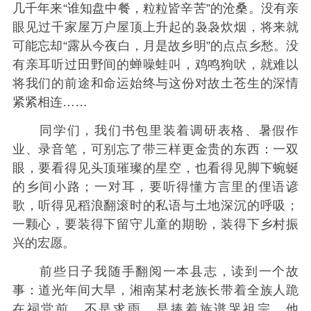
几千年来“谁知盘中餐，粒粒皆辛苦”的沧桑。没有亲
眼见过千家屋万户屋顶上升起的袅袅炊烟，将来就
可能忘却“露从今夜白，月是故乡明”的点点乡愁。没
有亲耳听过田野间的蝉噪蛙叫，鸡鸣狗吠，就难以
将我们的前途和命运始终与这份对故土苍生的深情
紧紧相连……
同学们，我们书包里装着调研表格、暑假作
业、录音笔，可别忘了带三样更金贵的东西：一双
眼，要看得见头顶璀璨的星空，也看得见脚下蜿蜒
的乡间小路；一对耳，要听得懂方言里的俚语谚
歌，听得见稻浪翻滚时的私语与土地深沉的呼吸；
一颗心，要装得下留守儿童的期盼，装得下乡村振
兴的宏愿。
前些日子我随手翻阅一本县志，读到一个故
事：道光年间大旱，湘南某村老族长带着全族人跪
在祠堂前，不是求雨，是捧着族谱哭祖宗。他