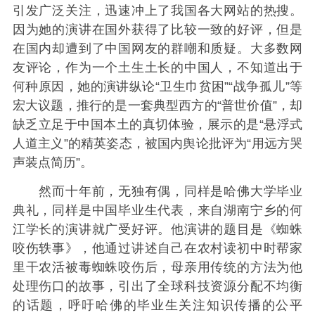
引发广泛关注，迅速冲上了我国各大网站的热搜。
因为她的演讲在国外获得了比较一致的好评，但是
在国内却遭到了中国网友的群嘲和质疑。大多数网
友评论，作为一个土生土长的中国人，不知道出于
何种原因，她的演讲纵论“卫生巾贫困”“战争孤儿”等
宏大议题，推行的是一套典型西方的“普世价值”，却
缺乏立足于中国本土的真切体验，展示的是“悬浮式
人道主义”的精英姿态，被国内舆论批评为“用远方哭
声装点简历”。
然而十年前，无独有偶，同样是哈佛大学毕业
典礼，同样是中国毕业生代表，来自湖南宁乡的何
江学长的演讲就广受好评。他演讲的题目是《蜘蛛
咬伤轶事》，他通过讲述自己在农村读初中时帮家
里干农活被毒蜘蛛咬伤后，母亲用传统的方法为他
处理伤口的故事，引出了全球科技资源分配不均衡
的话题，呼吁哈佛的毕业生关注知识传播的公平