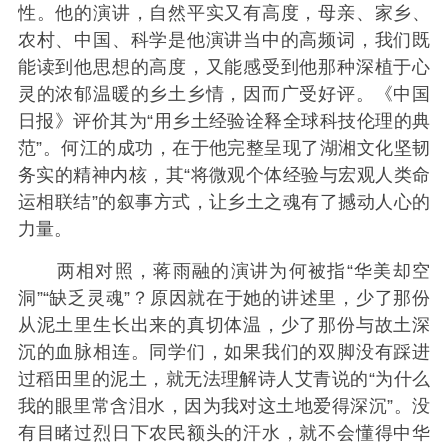
性。他的演讲，自然平实又有高度，母亲、家乡、
农村、中国、科学是他演讲当中的高频词，我们既
能读到他思想的高度，又能感受到他那种深植于心
灵的浓郁温暖的乡土乡情，因而广受好评。《中国
日报》评价其为“用乡土经验诠释全球科技伦理的典
范”。何江的成功，在于他完整呈现了湖湘文化坚韧
务实的精神内核，其“将微观个体经验与宏观人类命
运相联结”的叙事方式，让乡土之魂有了撼动人心的
力量。
两相对照，蒋雨融的演讲为何被指“华美却空
洞”“缺乏灵魂”？原因就在于她的讲述里，少了那份
从泥土里生长出来的真切体温，少了那份与故土深
沉的血脉相连。同学们，如果我们的双脚没有踩进
过稻田里的泥土，就无法理解诗人艾青说的“为什么
我的眼里常含泪水，因为我对这土地爱得深沉”。没
有目睹过烈日下农民额头的汗水，就不会懂得中华