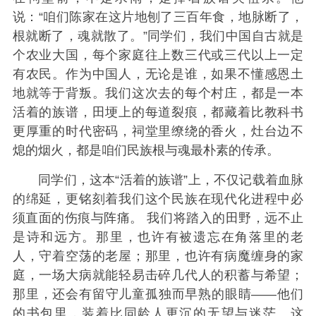
说：“咱们陈家在这片地刨了三百年食，地脉断了，
根就断了，魂就散了。”同学们，我们中国自古就是
个农业大国，每个家庭往上数三代或三代以上一定
有农民。作为中国人，无论是谁，如果不懂感恩土
地就等于背叛。我们这次去的每个村庄，都是一本
活着的族谱，田埂上的每道裂痕，都藏着比教科书
更厚重的时代密码，祠堂里缭绕的香火，灶台边不
熄的烟火，都是咱们民族根与魂最朴素的传承。
同学们，这本“活着的族谱”上，不仅记载着血脉
的绵延，更铭刻着我们这个民族在现代化进程中必
须直面的伤痕与阵痛。 我们将踏入的田野，远不止
是诗和远方。那里，也许有被遗忘在角落里的老
人，守着空荡的老屋；那里，也许有病魔缠身的家
庭，一场大病就能轻易击碎几代人的积蓄与希望；
那里，还会有留守儿童孤独而早熟的眼睛——他们
的书包里，装着比同龄人更沉的无望与迷茫。这