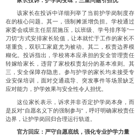
家长投诉：护学岗变味，三重问题引担忧
该家长在投诉中详细列举了当前护学岗制度存
在的核心问题。其一，强制摊派增负担。学校通过
家委会或班主任层层施压，以班级、学号排序等“一
刀切”方式安排家长轮值，让本就忙于工作的家长不
堪重负，双职工家庭尤为被动。其二，权责边界模
糊化。投诉指出，学校将本应承担的安全管理责任
转嫁给家长，违背了家校权责划分的基本准则。其
三，安全保障存隐患。参与护学的家长均未接受专
业安保培训，面对交通疏导、突发事件等场景缺乏
应对能力，护学效果与安全性令人担忧。
这位家长表示，诉求并非否定护学岗本身，而
是反对“自愿名义下的强制参与”，呼吁明确家校责任
边界，让护学岗回归合理运行轨道。
官方回应：严守自愿底线，强化专业护学力量