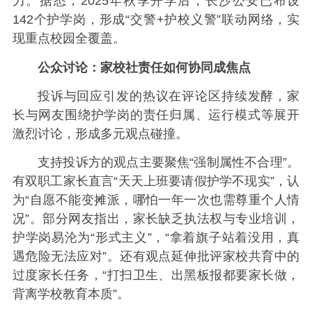
力。据悉，2025年秋季开学后，长沙公安已布设
142个护学岗，形成“交警+护校义警”联动网络，实
现重点校园全覆盖。
公众讨论：家校社责任如何协同成焦点
投诉与回应引发的热议在评论区持续发酵，家
长与网友围绕护学岗的责任归属、运行模式等展开
激烈讨论，形成多元观点碰撞。
支持投诉方的观点主要聚焦“强制属性不合理”。
有双职工家长直言“天天上班要请假护学不现实”，认
为“自愿不能变摊派，哪怕一年一次也需尊重个人情
况”。部分网友指出，家长缺乏执法权与专业培训，
护学岗易沦为“形式主义”，“拿着旗子站着没用，真
遇危险无法应对”。还有观点延伸批评家校共育中的
过度家长任务，“打扫卫生、出黑板报都要家长做，
背离学校教育本质”。