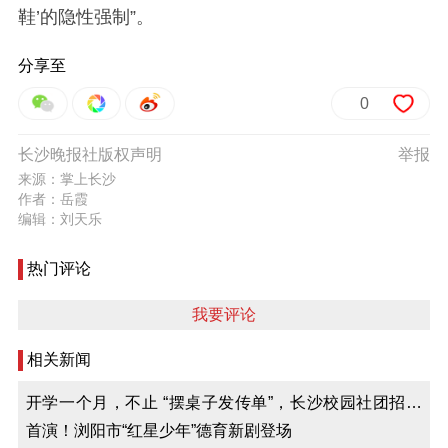
鞋’的隐性强制”。
分享至
0
长沙晚报社版权声明
举报
来源：掌上长沙
作者：岳霞
编辑：刘天乐
热门评论
我要评论
相关新闻
开学一个月，不止 “摆桌子发传单”，长沙校园社团招新
玩出新花样
首演！浏阳市“红星少年”德育新剧登场