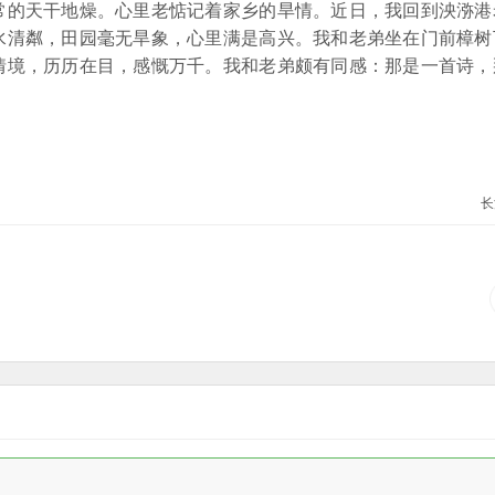
的天干地燥。心里老惦记着家乡的旱情。近日，我回到泱㳽港
水清粼，田园毫无旱象，心里满是高兴。我和老弟坐在门前樟树
情境，历历在目，感慨万千。我和老弟颇有同感：那是一首诗，
长