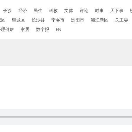
长沙
经济
民生
科教
文体
评论
时事
天下事
花区
望城区
长沙县
宁乡市
浏阳市
湘江新区
关工委
心理健康
家居
数字报
EN
）