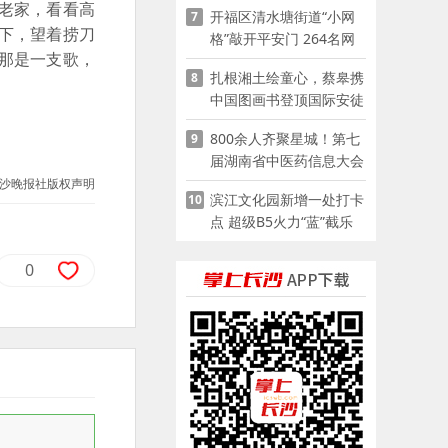
老家，看看高
开福区清水塘街道“小网
7
下，望着捞刀
格”敲开平安门 264名网
那是一支歌，
格员扫楼“错峰问安”
扎根湘土绘童心，蔡皋携
8
中国图画书登顶国际安徒
生奖
800余人齐聚星城！第七
9
届湖南省中医药信息大会
开幕，AI正在“读懂”古老
沙晚报社版权声明
滨江文化园新增一处打卡
10
中医
点 超级B5火力“蓝”截乐
园登陆长沙
0