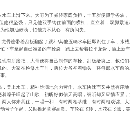
水车上滑下来。大哥为了减轻家庭负担，十五岁便辍学务农，
但他很坚强，只见他双手钩住前面的横杠，直立着，双脚紧追
敢为他加油鼓劲，怕他力不从心，有所闪失。
骨连带着刮板翻起了跟斗!其他五辆水车随即刹住了车，水槽
连忙下车拿起自己准备的车栓袋，跑上去帮着拉平龙骨，插上新
现有所磨损，大哥便将自己制作的车栓、刮板给换上。叔伯们
滋的。大家在检修水车时，两位大爷举着锄头，将每部水车前的
于事。
，登上水车，精神饱满地合力劳作。水车快速而又井然有序地
亮着嗓子唱起了山歌，初听好似信天高唱，细听却又应情应景，
。两人你来我往，一唱一和，有时两相恭维，有时两相戏谑。大
劳动号子乍起，又助推起竞赛高潮。车轮在飞转，水花在飞溅，