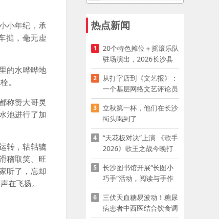
热点新闻
小小年纪，承
车搥，毫无虚
20个特色摊位＋摇滚乐队
1
驻场演出，2026长沙县
里的水哗哗地
夜市嘉年华启幕
从打字店到《文艺报》：
2
车栓。
一个基层网络文艺评论员
的突围
都称赞大哥灵
立秋第一杯，他们在长沙
3
水池进行了加
街头喝到了
“天花板对决”上演 《歌手
4
运转，轱轱辘
2026》歌王之战今晚打
滑稽取笑。旺
响
长沙图书馆开展“长图小
5
家听了，忘却
巧手”活动，阅读与手作
笑声在飞扬。
赋能少儿暑期成长
三伏天血糖易波动！糖尿
6
病患者中西医结合饮食调
养指南