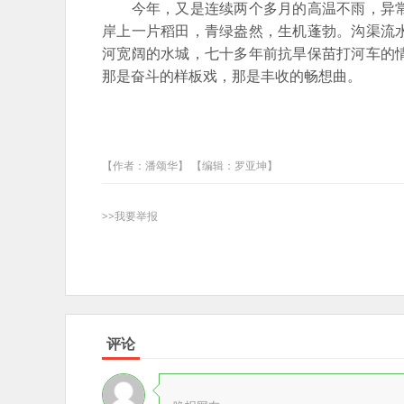
今年，又是连续两个多月的高温不雨，异常
岸上一片稻田，青绿盎然，生机蓬勃。沟渠流
河宽阔的水城，七十多年前抗旱保苗打河车的
那是奋斗的样板戏，那是丰收的畅想曲。
【作者：潘颂华】 【编辑：罗亚坤】
>>我要举报
评论