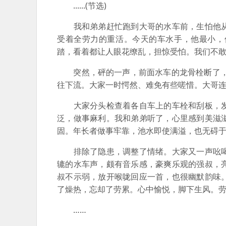
......(节选)
我和弟弟赶忙跑到大哥的水车前，生怕他从
受着全劳力的重活。今天的车水手，他最小，
踏，看着都让人眼花缭乱，担惊受怕。我们不
突然，砰的一声，前面水车的龙骨栓断了，龙
往下流。大家一时愕然、难免有些嗟惜。大哥
大家分头检查着各自车上的车栓和刮板，发
泛，做事麻利。我和弟弟听了，心里感到美滋
固。年长者做事牢靠，池水即使满溢，也无碍
排除了隐患，调整了情绪。大家又一声吆喝
辘的水车声，颇有音乐感，豪爽乐观的强叔，
叔不示弱，放开喉咙回应一首，也很幽默韵味
了燥热，忘却了劳累。心中愉悦，脚下生风。
……