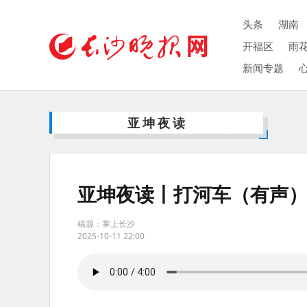
头条
湖南
开福区
雨
新闻专题
亚坤夜读
亚坤夜读丨打河车（有声
稿源：掌上长沙
2025-10-11 22:00