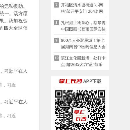
开福区清水塘街道“小网
7
的无私援助。
格”敲开平安门 264名网
家统一。汤方愿
格员扫楼“错峰问安”
果。汤加祝贺
扎根湘土绘童心，蔡皋携
8
的四大全球倡
中国图画书登顶国际安徒
生奖
800余人齐聚星城！第七
9
届湖南省中医药信息大会
开幕，AI正在“读懂”古老
滨江文化园新增一处打卡
10
中医
点 超级B5火力“蓝”截乐
园登陆长沙
前，习近
前，习近