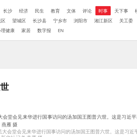
长沙
经济
民生
教育
文体
评论
时事
天下事
花区
望城区
长沙县
宁乡市
浏阳市
湘江新区
关工委
心理健康
家居
数字报
EN
六世
人民大会堂会见来华进行国事访问的汤加国王图普六世。这是习近