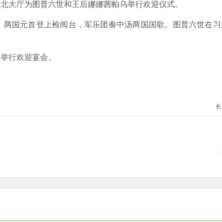
北大厅为图普六世和王后娜娜茜帕乌举行欢迎仪式。
两国元首登上检阅台，军乐团奏中汤两国国歌。图普六世在习
举行欢迎宴会。
长