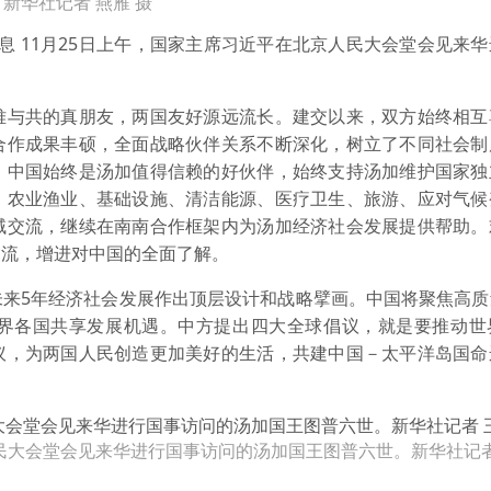
新华社记者 燕雁 摄
息 11月25日上午，国家主席习近平在北京人民大会堂会见来
与共的真朋友，两国友好源远流长。建交以来，双方始终相互
合作成果丰硕，全面战略伙伴关系不断深化，树立了不同社会制
，中国始终是汤加值得信赖的好伙伴，始终支持汤加维护国家独
、农业渔业、基础设施、清洁能源、医疗卫生、旅游、应对气候
域交流，继续在南南合作框架内为汤加经济社会发展提供帮助。
交流，增进对中国的全面了解。
5年经济社会发展作出顶层设计和战略擘画。中国将聚焦高质
界各国共享发展机遇。中方提出四大全球倡议，就是要推动世
议，为两国人民创造更加美好的生活，共建中国－太平洋岛国命
人民大会堂会见来华进行国事访问的汤加国王图普六世。新华社记者