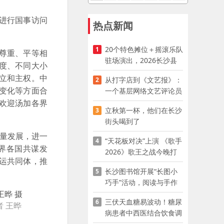
华进行国事访问
热点新闻
20个特色摊位＋摇滚乐队
1
尊重、平等相
驻场演出，2026长沙县
度、不同大小
夜市嘉年华启幕
立和主权。中
从打字店到《文艺报》：
2
变化等方面合
一个基层网络文艺评论员
的突围
欢迎汤加各界
立秋第一杯，他们在长沙
3
街头喝到了
量发展，进一
“天花板对决”上演 《歌手
4
界各国共谋发
2026》歌王之战今晚打
运共同体，推
响
长沙图书馆开展“长图小
5
巧手”活动，阅读与手作
赋能少儿暑期成长
三伏天血糖易波动！糖尿
6
 王晔
病患者中西医结合饮食调
养指南