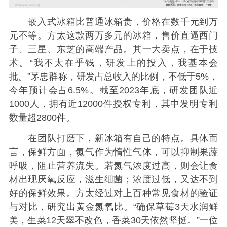
嵌入式冰箱比普通冰箱贵，价格在数千元到万
元不等。方太这款两万多元的冰箱，售价直逼西门
子、三星、东芝的高端产品。其一大卖点，在于技
术。“我不太在乎钱，研发上的投入，我基本会
批。”茅忠群称，研发占总收入的比例，不低于5%，
今年预计会占6.5%。截至2023年底，研发团队近
1000人，拥有近12000件授权专利，其中发明专利
数量超2800件。
在团队打磨下，新冰箱有自己的特点。具体而
言，保鲜方面，氮气作为惰性气体，可以抑制果蔬
呼吸，阻止营养流失。若氮气浓度过高，则会让食
材出现厌氧反应，滋生细菌；浓度过低，又达不到
好的保鲜效果。方太经过对上百种常见食材的验证
与对比，研究出黄金氮氧比。“确保草莓3天水润鲜
美，生菜12天翠不改色，香菜30天依然坚挺。”一位