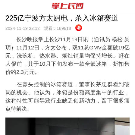
225亿宁波方太厨电，杀入冰箱赛道
2024-11-19 22:
12
观看：
189518
长沙晚报掌上长沙11月19日讯（通讯员 杨松 吴
玥）11月12日，方太公布，双11总GMV金额破19亿
元，洗碗机、热水器、烟灶销量均保持增长。赶在
大促前，其于10月下旬发布一款全嵌冰箱，折扣售
价约2.3万元。
在寡头控制的冰箱赛道，董事长茅忠群看到破
局的机会。他认为，冰箱是份额高度集中的行业，
这种特性可能导致行业缺乏创新动力，留下很多痛
点待解决。