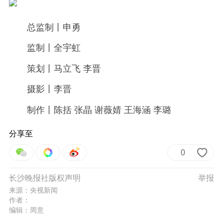
总监制丨申勇
监制丨全宇虹
策划丨马立飞 李晋
摄影丨李晋
制作丨陈括 张晶 谢薇婧 王海涵 李璐
分享至
0
长沙晚报社版权声明
举报
来源：央视新闻
作者：
编辑：周意