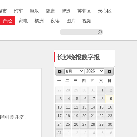
楼市
汽车
游乐
健康
智造
芙蓉区
天心区
产经
家电
橘洲
夜读
图片
视频
长沙晚报数字报
一
二
三
四
五
六
日
27
28
29
30
31
1
2
3
4
5
6
7
8
9
10
11
12
13
14
15
16
得刚柔并济、
17
18
19
20
21
22
23
24
25
26
27
28
29
30
31
1
2
3
4
5
6