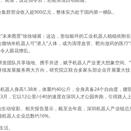
、爬坡，设定指令后，还能实现自动跟随。
集群营业收入超900亿元，整体实力处于国内第一梯队。
未来图景”徐徐铺展：这边，形似银环的工业机器人稳稳依附在
微纳米机器人可“潜入”人体，成为清理血管、靶向放药的医疗“
品令人眼花缭乱。
发团队共享场地、携手并进，赋予机器人产业更大想象空间。”
持续发展服务两大方向，研究院正联合多家头部企业开展重大技
身高1.38米，体重约40公斤，全身具备24个自由度，腰部
3月，它以12公里/小时的速度在深圳人才公园奔跑，引得路人
动缩影。相关报告显示，截至去年底，深圳机器人产业链总产值
能机器人企业总数约16%。
生活。