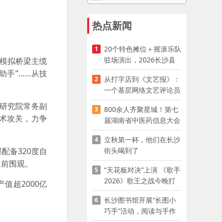
热点新闻
20个特色摊位＋摇滚乐队
1
驻场演出，2026长沙县
模拟桥梁主缆
夜市嘉年华启幕
助手”……从技
从打字店到《文艺报》：
2
一个基层网络文艺评论员
的突围
研究院常务副
800余人齐聚星城！第七
3
术攻关，力争
届湖南省中医药信息大会
开幕，AI正在“读懂”古老
立秋第一杯，他们在长沙
4
中医
街头喝到了
配备320度自
上前围观。
“天花板对决”上演 《歌手
5
2026》歌王之战今晚打
超2000亿
响
长沙图书馆开展“长图小
6
巧手”活动，阅读与手作
赋能少儿暑期成长