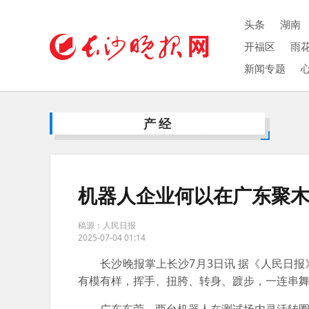
头条
湖南
开福区
雨
新闻专题
产经
机器人企业何以在广东聚
稿源：人民日报
2025-07-04 01:14
长沙晚报掌上长沙7月3日讯 据《人民日报
有模有样，挥手、扭胯、转身、踱步，一连串