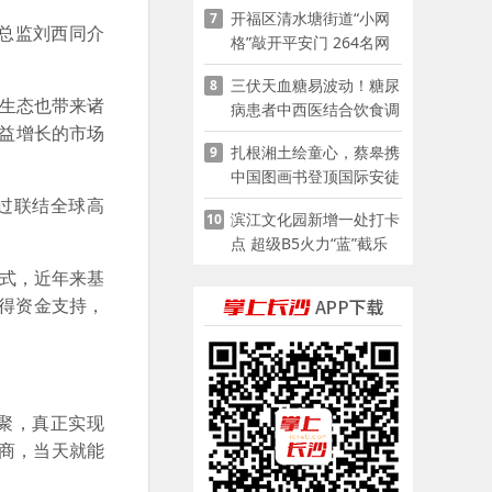
开福区清水塘街道“小网
7
总监刘西同介
格”敲开平安门 264名网
格员扫楼“错峰问安”
三伏天血糖易波动！糖尿
8
链生态也带来诸
病患者中西医结合饮食调
日益增长的市场
养指南
扎根湘土绘童心，蔡皋携
9
中国图画书登顶国际安徒
生奖
通过联结全球高
滨江文化园新增一处打卡
10
点 超级B5火力“蓝”截乐
园登陆长沙
模式，近年来基
获得资金支持，
聚，真正实现
应商，当天就能