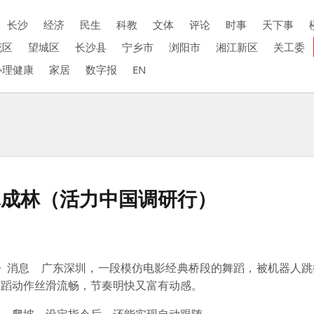
长沙
经济
民生
科教
文体
评论
时事
天下事
花区
望城区
长沙县
宁乡市
浏阳市
湘江新区
关工委
心理健康
家居
数字报
EN
木成林（活力中国调研行）
》消息 广东深圳，一段模仿电影经典桥段的舞蹈，被机器人跳
舞蹈动作丝滑流畅，节奏明快又富有动感。