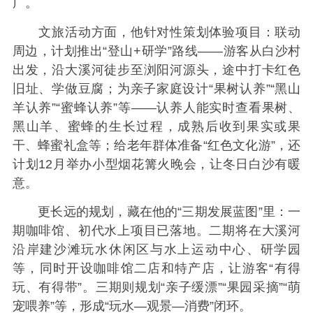
广。
文旅活动方面，他针对性策划体验项目：联动
周边，计划推出“登山+研学”路线——游客从白沙村
出发，沿大溪河徒步至浏阳河源头，途中打卡红色
旧址、学做豆腐；为亲子家庭设计“果树认养”“黑山
羊认养”“蜜蜂认养”等——认养人能实时查看果树、
黑山羊、蜜蜂的生长过程，成熟后收到果实或果
干、蜂蜜礼盒等；给老年群体准备“红色文化游”，还
计划12月举办小型烟花篝火晚会，让冬日白沙有暖
意。
更长远的规划，藏在他的“三期发展蓝图”里：一
期咖啡馆、初代水上项目已落地。二期将在大溪河
沿岸建沙滩玩水休闲区与水上运动中心、研学园
等，同时开设咖啡馆二店和特产店，让游客“有得
玩、有得带”。三期则规划“亲子缓漂”“果园采摘”“萌
宠喂养”等，形成“玩水—观景—消费”闭环。