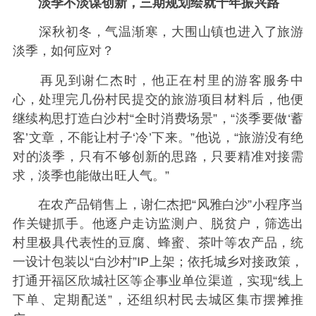
淡季不淡谋创新，三期规划绘就十年振兴路
深秋初冬，气温渐寒，大围山镇也进入了旅游
淡季，如何应对？
再见到谢仁杰时，他正在村里的游客服务中
心，处理完几份村民提交的旅游项目材料后，他便
继续构思打造白沙村“全时消费场景”，“淡季要做‘蓄
客’文章，不能让村子‘冷’下来。”他说，“旅游没有绝
对的淡季，只有不够创新的思路，只要精准对接需
求，淡季也能做出旺人气。”
在农产品销售上，谢仁杰把“风雅白沙”小程序当
作关键抓手。他逐户走访监测户、脱贫户，筛选出
村里极具代表性的豆腐、蜂蜜、茶叶等农产品，统
一设计包装以“白沙村”IP上架；依托城乡对接政策，
打通开福区欣城社区等企事业单位渠道，实现“线上
下单、定期配送”，还组织村民去城区集市摆摊推