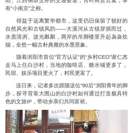
阳、江西铜鼓交界的交通要道，古时商贾云集，享
有“小南京”之称。
得益于远离繁华都市，这里仍旧保留了较好的
自然风光和古镇风韵——大溪河从古镇穿插而过，
水质清冽、波光粼粼，两岸的吊脚楼里升起袅袅炊
烟，全然一幅古朴典雅的水墨景象。
随着浏阳市首位“官方认证”的“乡村CEO”谢仁杰
走马上任白沙村，当地的咖啡店、糖水铺更多了，
民宿、娱乐项目更火了，村民更富了。
连日来，记者多次跟随这位“90后”浏阳青年的脚
步，探寻背靠大围山的白沙村如何通过打造极具特
色的文旅IP，带动乡亲们共同富裕。