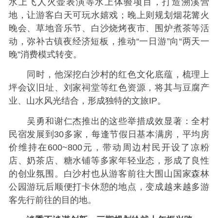
水上飞人火壶表演等水上体验项目，打造溯溪营
地，让游客白天可玩水嬉戏；晚上则规划烟花篝火
晚会、草地音乐节、白沙烧烤夜市、围炉煮茶等活
动，弥补古镇夜经济短板，推动“一日游”向“两天一
晚”消费模式转变。
同时，他深挖白沙村的红色文化底蕴，梳理上
坪会议旧址、刘家祠堂等红色资源，将其与豆腐产
业、山水风光结合，形成独特的文旅IP。
吴勇和谢仁杰推出的这些举措成效显著：全村
民宿发展到30多家，每逢节假日基本满房，平均房
价维持在600~800元，带动周边村民开设了凉粉
店、奶茶店、糖水铺等多家年轻业态，形成了良性
的创业氛围。白沙村也从游客前往大围山国家森林
公园游玩后顺便打卡休憩的地点，变成越来越多游
客先行前往的目的地。