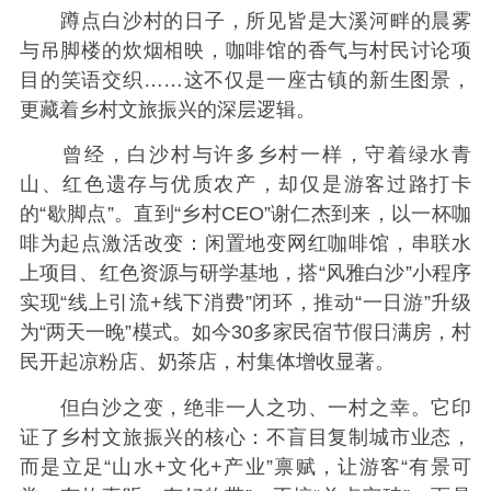
蹲点白沙村的日子，所见皆是大溪河畔的晨雾
与吊脚楼的炊烟相映，咖啡馆的香气与村民讨论项
目的笑语交织……这不仅是一座古镇的新生图景，
更藏着乡村文旅振兴的深层逻辑。
曾经，白沙村与许多乡村一样，守着绿水青
山、红色遗存与优质农产，却仅是游客过路打卡
的“歇脚点”。直到“乡村CEO”谢仁杰到来，以一杯咖
啡为起点激活改变：闲置地变网红咖啡馆，串联水
上项目、红色资源与研学基地，搭“风雅白沙”小程序
实现“线上引流+线下消费”闭环，推动“一日游”升级
为“两天一晚”模式。如今30多家民宿节假日满房，村
民开起凉粉店、奶茶店，村集体增收显著。
但白沙之变，绝非一人之功、一村之幸。它印
证了乡村文旅振兴的核心：不盲目复制城市业态，
而是立足“山水+文化+产业”禀赋，让游客“有景可