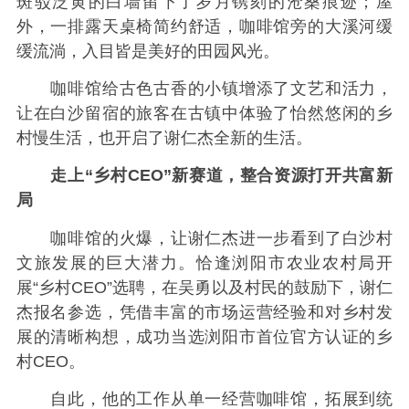
斑驳泛黄的白墙留下了岁月镌刻的沧桑痕迹；屋
外，一排露天桌椅简约舒适，咖啡馆旁的大溪河缓
缓流淌，入目皆是美好的田园风光。
咖啡馆给古色古香的小镇增添了文艺和活力，
让在白沙留宿的旅客在古镇中体验了怡然悠闲的乡
村慢生活，也开启了谢仁杰全新的生活。
走上“乡村CEO”新赛道，整合资源打开共富新
局
咖啡馆的火爆，让谢仁杰进一步看到了白沙村
文旅发展的巨大潜力。恰逢浏阳市农业农村局开
展“乡村CEO”选聘，在吴勇以及村民的鼓励下，谢仁
杰报名参选，凭借丰富的市场运营经验和对乡村发
展的清晰构想，成功当选浏阳市首位官方认证的乡
村CEO。
自此，他的工作从单一经营咖啡馆，拓展到统