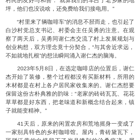
村民的友好与和善：“就算我们的车占了老乡家的地
坪，他们也没说啥，还免费给我们接电用。”
“村里来了辆咖啡车”的消息不胫而走，也引起了
白沙村党总支书记、村委会主任吴勇的注意。在观
察了两天后，吴勇同谢仁杰交流了村上发展规划与
创业构想，双方理念竟十分契合，“与其舍近求远，
不如就地扎根”的想法瞬间涌入谢仁杰的脑海。
2023年5月8日，在选定咖啡店的位置后，谢仁
杰开始了装修，整个过程都没有买新材料，所用的
木材都是在村上各户居民家收集来的。谢仁杰想要
保留这份古朴典雅的韵味：“老家的砖砖瓦瓦、花花
草草都是好东西，把老味道和新概念结合起来，镇
子就能变精神。”
41天后，原来的闲置农房和荒地摇身一变成了
一家别具特色的乡村咖啡馆。屋内，青砖黛瓦下，