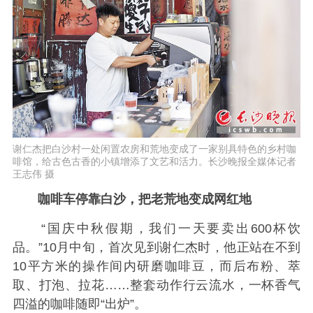
谢仁杰把白沙村一处闲置农房和荒地变成了一家别具特色的乡村咖
啡馆，给古色古香的小镇增添了文艺和活力。长沙晚报全媒体记者
王志伟 摄
咖啡车停靠白沙，把老荒地变成网红地
“国庆中秋假期，我们一天要卖出600杯饮
品。”10月中旬，首次见到谢仁杰时，他正站在不到
10平方米的操作间内研磨咖啡豆，而后布粉、萃
取、打泡、拉花……整套动作行云流水，一杯香气
四溢的咖啡随即“出炉”。