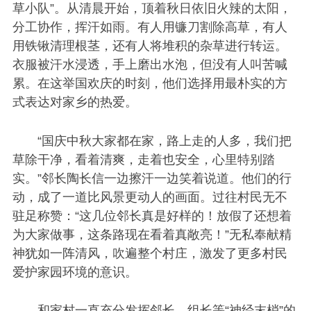
草小队”。从清晨开始，顶着秋日依旧火辣的太阳，
分工协作，挥汗如雨。有人用镰刀割除高草，有人
用铁锹清理根茎，还有人将堆积的杂草进行转运。
衣服被汗水浸透，手上磨出水泡，但没有人叫苦喊
累。在这举国欢庆的时刻，他们选择用最朴实的方
式表达对家乡的热爱。
“国庆中秋大家都在家，路上走的人多，我们把
草除干净，看着清爽，走着也安全，心里特别踏
实。”邻长陶长信一边擦汗一边笑着说道。他们的行
动，成了一道比风景更动人的画面。过往村民无不
驻足称赞：“这几位邻长真是好样的！放假了还想着
为大家做事，这条路现在看着真敞亮！”无私奉献精
神犹如一阵清风，吹遍整个村庄，激发了更多村民
爱护家园环境的意识。
和家村一直充分发挥邻长、组长等“神经末梢”的