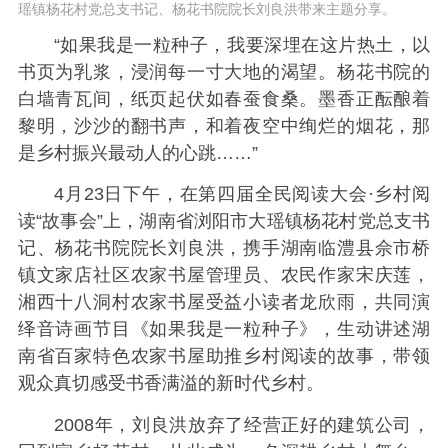
瑶镇杨花村党总支书记、杨花书院院长刘良洪带来主题分享。
“如果我是一粒种子，我要深埋在这片热土，以
书页为乳浆，浸润每一寸大地的渴望。杨花书院的
白墙青瓦间，纸页起伏如春蚕食桑。墨香正酝酿着
黎明，沙沙的翻书声，和着夜空中绚烂的烟花，那
是乡村振兴最动人的心跳……”
4月23日下午，在第四届全民阅读大会·乡村阅
读“故事会”上，湖南省浏阳市大瑶镇杨花村党总支书
记、杨花书院院长刘良洪，携手湖南临澧县佘市桥
镇文家店社区农家书屋管理员、农民作家宋庆莲，
湘西十八洞村农家书屋受益小读者龙欣雨，共同演
绎音诗画节目《如果我是一粒种子》，生动讲述湖
南省百家特色农家书屋助推乡村阅读的故事，带领
观众真切感受书香满溢的新时代乡村。
2008年，刘良洪放弃了经营正好的建筑公司，