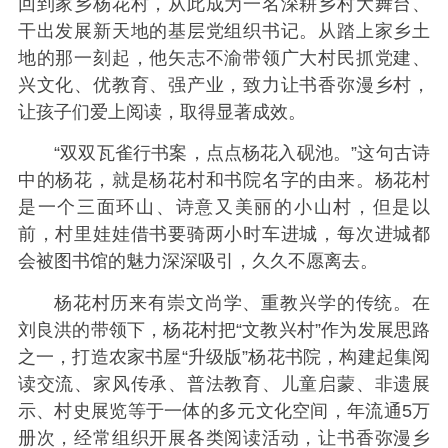
回到家乡杨花村，从此成为一名深耕乡村大舞台、
干出发展新天地的基层党组织书记。从踏上家乡土
地的那一刻起，他矢志不渝带领广大村民抓党建、
兴文化、优教育、强产业，致力让书香弥漫乡村，
让孩子们爱上阅读，取得显著成效。
“双双瓦雀行书案，点点杨花入砚池。”这句古诗
中的杨花，就是杨花村和书院名字的由来。杨花村
是一个三面环山、诗意又美丽的小山村，但是以
前，村里娃娃借书要骑两小时车进城，每次进城都
会被图书馆的魅力深深吸引，久久不愿离去。
杨花村历来有崇文尚学、重教兴学的传统。在
刘良洪的带领下，杨花村把“文教兴村”作为发展思路
之一，打造农家书屋“升级版”杨花书院，构建起集阅
读交流、家风传承、普法教育、儿童启蒙、非遗展
示、村史展览等于一体的多元文化空间，年流通5万
册次，经常组织开展各类阅读活动，让书香弥漫乡