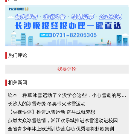
热门评论
我要评论
相关新闻
绘本丨种草冰雪运动了？没学会这些，小心雪道的尽头
是骨科
长沙人的冰雪奇缘 冬奥带火冰雪运动
【央视快评】推进冰雪运动 奋斗成就梦想
点燃大众冰雪热情，湘江欢乐城推进冰雪运动进校园
全省青少年冰上欧洲训练营启动 优秀者将赴欧集训