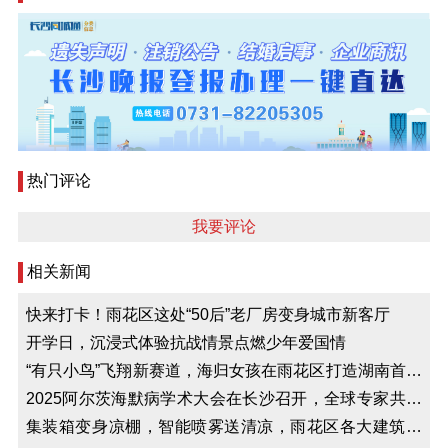
热门评论
我要评论
相关新闻
快来打卡！雨花区这处“50后”老厂房变身城市新客厅
开学日，沉浸式体验抗战情景点燃少年爱国情
“有只小鸟”飞翔新赛道，海归女孩在雨花区打造湖南首家
鸟咖｜来长沙 创未来
2025阿尔茨海默病学术大会在长沙召开，全球专家共话
防治新方案
集装箱变身凉棚，智能喷雾送清凉，雨花区各大建筑工