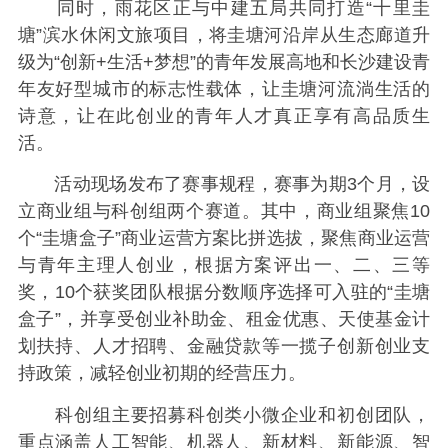
同时，雨花区正与中建五局共同打造“十里圭
塘”滨水休闲文旅项目，将圭塘河沿岸从生态廊道升
级为“创新+生活+梦想”的青年发展高地和长沙建设青
年友好型城市的标志性载体，让圭塘河流淌生活的
诗意，让在此创业的青年人才真正享有高品质生
活。
活动现场发布了赛事规程，赛事为期3个月，设
立商业组与科创组两个赛道。其中，商业组聚焦10
个“圭塘盒子”商业运营方案比拼选拔，聚焦商业运营
与青年主理人创业，根据方案评出一、二、三等
奖，10个获奖团队根据分数顺序选择可入驻的“圭塘
盒子”，并享受创业补助金、租金优惠、天使基金计
划扶持、人才招聘、金融贷款等一揽子创新创业支
持政策，减轻创业初期的经营压力。
科创组主要招募科创类小微企业和初创团队，
重点涵盖人工智能、机器人、新材料、新能源、智