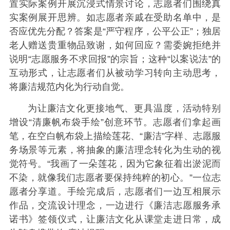
置实际案例开展沉浸式情景讨论，志愿者们围绕真
实案例展开思辨。如志愿者亲戚在受助名单中，是
否应优先分配？答案是“严守程序，公平公正”；独居
老人赠送贵重物品致谢，如何回应？需委婉拒绝并
说明“志愿服务不求回报”的宗旨；这种“以案说法”的
互动形式，让志愿者们从被动学习转向主动思考，
将廉洁规范内化为行动自觉。
为让廉洁文化更接地气、更具温度，活动特别
增设“清廉帆布袋手绘”创意环节。志愿者们拿起画
笔，在空白帆布袋上描绘莲花、“廉洁”字样、志愿服
务场景等元素，将抽象的廉洁理念转化为生动的视
觉符号。“我画了一朵莲花，因为它象征着出淤泥而
不染，就像我们志愿者要保持纯粹的初心。”一位志
愿者分享道。手绘完成后，志愿者们一边互相展示
作品，交流设计理念，一边进行《廉洁志愿服务承
诺书》签领仪式，让廉洁文化从课堂走进日常，成