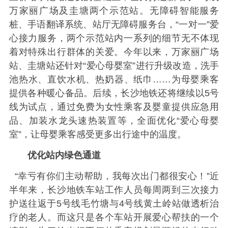
万家丽广场及圭塘两个示范站。无障碍智能服务
桩、手语翻译系统、站厅无障碍服务台，“一对一”爱
心接力服务，两个示范站内一系列的细节无不体现
着对特殊出行群体的关爱。今年以来，万家丽广场
站、圭塘站还针对“爱心母婴室”进行升级改造，洗手
池热水、直饮水机、热奶器、纸巾……为母婴乘客
提供各种暖心备品。后续，长沙地铁还将继续以5号
线为试点，通过免费为女性乘客及婴童提供应急用
品、加装水龙头速热装置等，全面优化“爱心母婴
室”，让母婴乘客感受更多出行途中的温度。
优化站内绿色通道
“幸亏有你们主动帮助，我每次出门都很安心！”近
半年来，长沙地铁车站工作人员每周两到三次接力
护送往返于5号线毛竹塘与4号线黄土岭站做透析治
疗的老人。而这只是各个车站开展爱心帮扶的一个