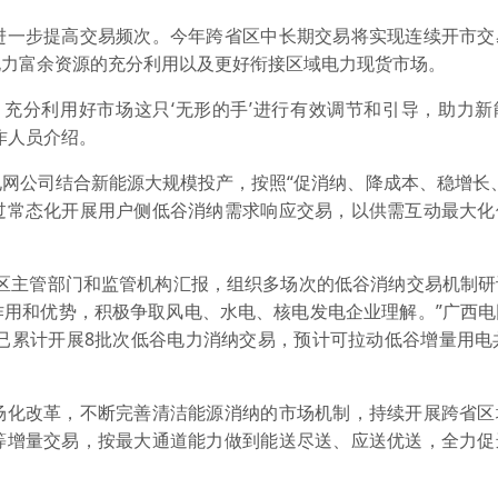
一步提高交易频次。今年跨省区中长期交易将实现连续开市交
电力富余资源的充分利用以及更好衔接区域电力现货市场。
分利用好市场这只‘无形的手’进行有效调节和引导，助力新
作人员介绍。
公司结合新能源大规模投产，按照“促消纳、降成本、稳增长、
过常态化开展用户侧低谷消纳需求响应交易，以供需互动最大化
主管部门和监管机构汇报，组织多场次的低谷消纳交易机制研
作用和优势，积极争取风电、水电、核电发电企业理解。”广西电
已累计开展8批次低谷电力消纳交易，预计可拉动低谷增量用电共17
化改革，不断完善清洁能源消纳的市场机制，持续开展跨省区
等增量交易，按最大通道能力做到能送尽送、应送优送，全力促