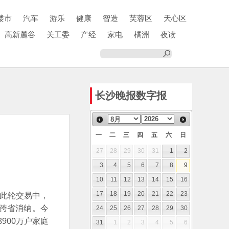
楼市
汽车
游乐
健康
智造
芙蓉区
天心区
高新麓谷
关工委
产经
家电
橘洲
夜读
长沙晚报数字报
一
二
三
四
五
六
日
27
28
29
30
31
1
2
3
4
5
6
7
8
9
10
11
12
13
14
15
16
在此轮交易中，
17
18
19
20
21
22
23
源跨省消纳。今
24
25
26
27
28
29
30
900万户家庭
31
1
2
3
4
5
6