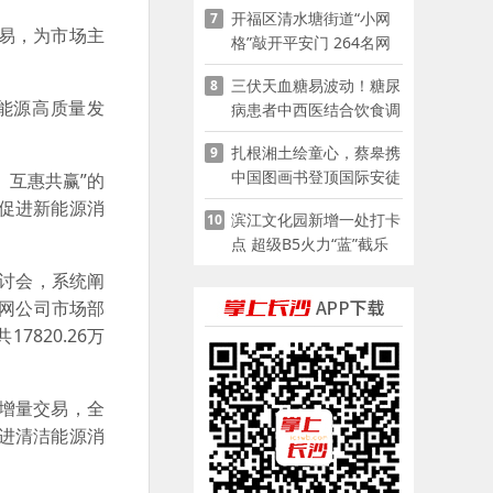
开福区清水塘街道“小网
7
易，为市场主
格”敲开平安门 264名网
格员扫楼“错峰问安”
三伏天血糖易波动！糖尿
8
能源高质量发
病患者中西医结合饮食调
养指南
扎根湘土绘童心，蔡皋携
9
中国图画书登顶国际安徒
互惠共赢”的
生奖
促进新能源消
滨江文化园新增一处打卡
10
点 超级B5火力“蓝”截乐
园登陆长沙
讨会，系统阐
网公司市场部
820.26万
增量交易，全
进清洁能源消