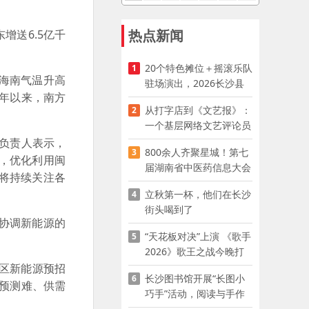
热点新闻
增送6.5亿千
20个特色摊位＋摇滚乐队
1
海南气温升高
驻场演出，2026长沙县
年以来，南方
夜市嘉年华启幕
从打字店到《文艺报》：
2
一个基层网络文艺评论员
的突围
负责人表示，
800余人齐聚星城！第七
3
，优化利用闽
届湖南省中医药信息大会
将持续关注各
开幕，AI正在“读懂”古老
立秋第一杯，他们在长沙
4
中医
街头喝到了
协调新能源的
“天花板对决”上演 《歌手
5
2026》歌王之战今晚打
响
区新能源预招
长沙图书馆开展“长图小
6
预测难、供需
巧手”活动，阅读与手作
赋能少儿暑期成长