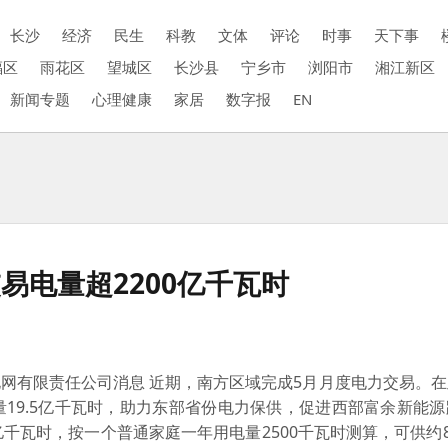
长沙
经济
民生
科教
文体
评论
时事
天下事
福区
雨花区
望城区
长沙县
宁乡市
浏阳市
湘江新区
新闻专题
心理健康
家居
数字报
EN
易电量超2200亿千瓦时
网有限责任公司消息 近期，南方区域完成5月月度电力交易。
19.5亿千瓦时，助力东部省份电力保供，促进西部富余新能
亿千瓦时，按一个普通家庭一年用电量2500千瓦时测算，可供约8