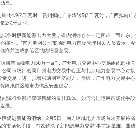
以凸显。
4.9亿千瓦时，贵州拟向广东增送5亿千瓦时，广西拟向广东
量2亿千瓦时。
低谷时段新能源出力大发，省内消纳存在一定困难，而广东、
补的条件。”南方电网公司市场部电力市场管理相关人员表示，今
次磋商并达成多笔区域内增量交易。
援海南高峰电力50万千瓦”，广州电力交易中心交易组织部相关
，公司市场部会同广州电力交易中心正与北京电力交易中心对接
增量交易，进一步增强两网互济能力。后续，广州电力交易中心
，保障汛前区域电力供应安全稳定。
能源行业践行双碳目标的最佳载体。如何合理运用市场化手段
康发展。
促进新能源消纳。2月5日，南方区域电力市场首次开展跨省
活的市场化手段，有效解决了新能源电力交易“事前定量难、曲线