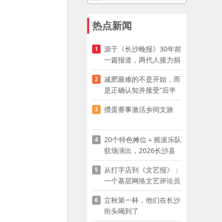
热点新闻
源于《长沙晚报》30年前
1
一篇报道，两代人接力捐
资助学
减肥最难的不是开始，而
2
是正确认知并接受“后半
程”
掼蛋赛事激活乡间文旅
3
20个特色摊位＋摇滚乐队
4
驻场演出，2026长沙县
夜市嘉年华启幕
从打字店到《文艺报》：
5
一个基层网络文艺评论员
的突围
立秋第一杯，他们在长沙
6
街头喝到了