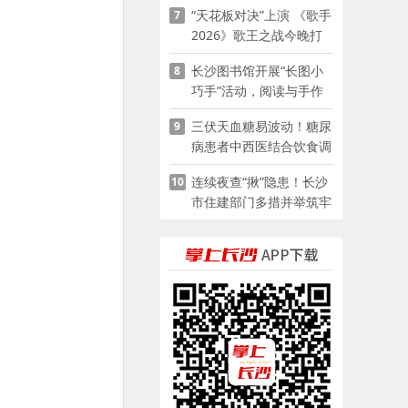
“天花板对决”上演 《歌手
7
2026》歌王之战今晚打
响
长沙图书馆开展“长图小
8
巧手”活动，阅读与手作
赋能少儿暑期成长
三伏天血糖易波动！糖尿
9
病患者中西医结合饮食调
养指南
连续夜查“揪”隐患！长沙
10
市住建部门多措并举筑牢
夏季建筑施工安全防线