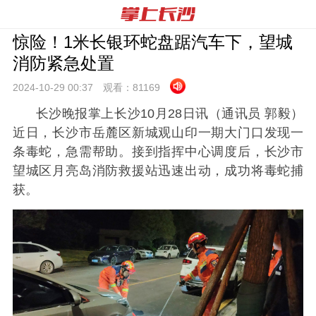
惊险！1米长银环蛇盘踞汽车下，望城
消防紧急处置
2024-10-29 00:
37
观看：
81169
长沙晚报掌上长沙10月28日讯（通讯员 郭毅）
近日，长沙市岳麓区新城观山印一期大门口发现一
条毒蛇，急需帮助。接到指挥中心调度后，长沙市
望城区月亮岛消防救援站迅速出动，成功将毒蛇捕
获。