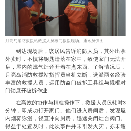
月亮岛消防救援站救援人员破门救援现场。通讯员供图
到达现场后，该居民告诉消防人员，其外出拿
外卖时，不慎将钥匙遗落在家中，致使家门无法开
启，屋内的燃气灶还开着在煮东西。了解情况后，
月亮岛消防救援站指挥员当机立断，选派两名经验
丰富的救援人员，运用防盗门破拆工具组与撬棍对
门锁展开破拆作业。
在高效的协作与精准操作下，救援人员仅耗时3
分钟，即成功打开家门。他们进入房间后，发现屋
内烟雾弥漫，径直冲向厨房，迅速关闭灶台阀门。
得益于处置及时，此次事件并未引发火灾，亦未造