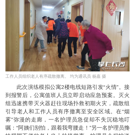
工作人员组织老人有序疏散撤离。 均为通讯员 杨嘉 摄
此次演练模拟公寓2楼电线短路引发“火情”。接
到报警后，公寓值班人员立即启动应急预案。灭火
组迅速携带灭火器赶往现场扑救初期火灾，疏散组
引导老人和工作人员有序撤离至安全区域。在“烟
雾”弥漫的走廊，一名护理员急促却不失沉稳地叮
嘱：“阿姨们别怕，跟着我弯腰走！”另一名护理员搀