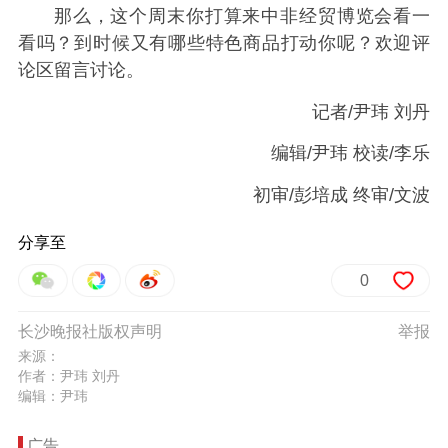
那么，这个周末你打算来中非经贸博览会看一
看吗？到时候又有哪些特色商品打动你呢？欢迎评
论区留言讨论。
记者/尹玮 刘丹
编辑/尹玮 校读/李乐
初审/彭培成 终审/文波
分享至
0
长沙晚报社版权声明
举报
来源：
作者：尹玮 刘丹
编辑：尹玮
广告