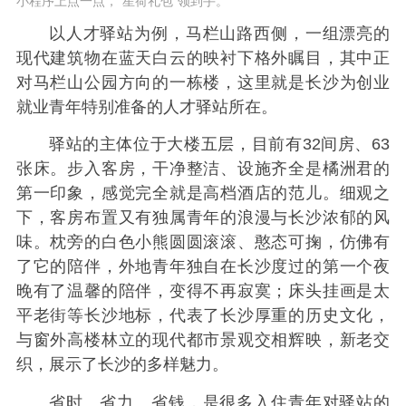
小程序上点一点，“星荷礼包”领到手。
以人才驿站为例，马栏山路西侧，一组漂亮的
现代建筑物在蓝天白云的映衬下格外瞩目，其中正
对马栏山公园方向的一栋楼，这里就是长沙为创业
就业青年特别准备的人才驿站所在。
驿站的主体位于大楼五层，目前有32间房、63
张床。步入客房，干净整洁、设施齐全是橘洲君的
第一印象，感觉完全就是高档酒店的范儿。细观之
下，客房布置又有独属青年的浪漫与长沙浓郁的风
味。枕旁的白色小熊圆圆滚滚、憨态可掬，仿佛有
了它的陪伴，外地青年独自在长沙度过的第一个夜
晚有了温馨的陪伴，变得不再寂寞；床头挂画是太
平老街等长沙地标，代表了长沙厚重的历史文化，
与窗外高楼林立的现代都市景观交相辉映，新老交
织，展示了长沙的多样魅力。
省时、省力、省钱，是很多入住青年对驿站的