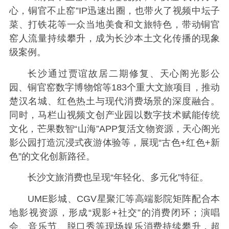
心，铜官不止窑”IP迅速出圈，也带火了视频中坛子
菜、打铁花等一众当地美食和文旅特色，带动铜官
窑人流量持续攀升，成为长沙本土文化传播的现象
级案例。
长沙通过贾谊故居二期修复、天心阁光影公
园、铜官窑数字博物馆等183个重大文旅项目，推动
楚汉名城、红色热土与现代消费场景的深度融合。
同时，马栏山视频文创产业园以数字技术赋能传统
文化，芒果数智“山海”APP复活文物资源，天心阁光
影公园打造沉浸式夜游体验等，展现“古色+红色+新
色”的文化创新路径。
长沙文旅消费也呈现“年轻化、多元化”特征。
UME影城、CGV星聚汇等高端影院矩阵配合本
地影视资源，形成“观影+社交”的消费闭环；演唱
会、音乐节、脱口秀等现场娱乐消费持续攀升，超