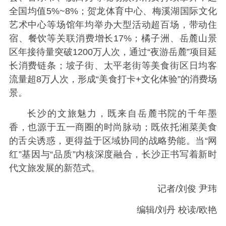
全国均值5%~8%；贺龙体育中心、梅溪湖国际文化
艺术中心等场馆年均举办大型活动超百场，带动住
宿、餐饮等关联消费增长17%；橘子洲、岳麓山景
区年接待量突破1200万人次，通过“夜游岳麓”项目延
长消费链条；坡子街、太平老街等美食街区日均客
流量超8万人次，形成“美食打卡+文化体验”的消费场
景。
长沙的文旅魅力，既来自岳麓书院的千年墨
香，也源于五一商圈的时尚脉动；既依托湘菜美食
的舌尖诱惑，更得益于区域协同的战略势能。当“网
红”基因与“品质”内核深度融合，长沙正书写着新时
代文旅发展的新范式。
记者/刘俊 尹玮
编辑/刘丹 校读/欧艳