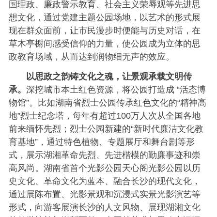
国理政、廉政警示教育、社会主义荣辱观等先进思
想文化，通过党建主题公园场地，以艺术的形式展
现在群众面前，让市民漫步时便能与历史对话，在
草木亭榭间感受信仰的力量，使公园成为立体的思
政教育场域，从而达到润物细无声的效应。
以思政之韵铸文化之魂，让景观承载文明传
承。
深挖城市本土红色资源，将公园打造成 “活态博
物馆”。比如湖南省烈士公园传承红色文化的“精神高
地”烈士纪念塔，每年有超过100万人次从全国各地
前来缅怀先烈；烈士公园新建的“新时代廉洁文化教
育基地”，通过特色植物、专题展厅和舞台剧等形
式，展示湖湘革命先烈、先进楷模的勤廉事迹和崇
高风尚。湖南省首个光影公园天心阁光影公园以历
史文化、革命文化为蓝本、融合长沙的现代文化，
通过展陈布置、光影景观和沉浸式实景光影演艺等
形式，向游客展演长沙的人文风物、展现湖湘文化