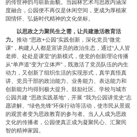
的传世神韵与崭新面貌。当园林艺术与思政内涵深
度融合，公园便不再仅是休闲空间，更成为厚植家
国情怀、弘扬时代精神的文化坐标。
以思政之力聚民生之需，让共建激活教育活
力。
推动 “思政+公园”实践创新，深化党员“微党
课”，构建人人都是宣讲员的政治生态，通过“人人皆
老师、处处是课堂”的新模式，使党的创新理论传播
从“单声道”变为“立体声”，既激活了党员队伍的内生
动力，又创新了组织生活的实现形式，真学真悟真
讲、党员干部的政治能力、业务能力、表达能力和
创新能力均得到极大提升。鼓励社区、学校与城市
公园共建 “思政实践基地”，开展 “我为公园讲党史”志
愿讲解、“绿色先锋”环保行动等活动，使市民从景观
的观赏者变为思政教育的参与者。当人人成为思政
文化的传播者，公园便真正成为凝聚民心、汇聚民
智的精神家园。