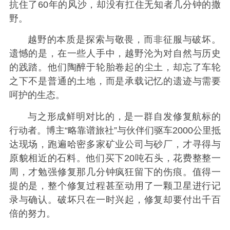
抗住了60年的风沙，却没有扛住无知者几分钟的撒
野。
越野的本质是探索与敬畏，而非征服与破坏。
遗憾的是，在一些人手中，越野沦为对自然与历史
的践踏。他们陶醉于轮胎卷起的尘土，却忘了车轮
之下不是普通的土地，而是承载记忆的遗迹与需要
呵护的生态。
与之形成鲜明对比的，是一群自发修复航标的
行动者。博主“略靠谱旅社”与伙伴们驱车2000公里抵
达现场，跑遍哈密多家矿业公司与砂厂，才寻得与
原貌相近的石料。他们买下20吨石头，花费整整一
周，才勉强修复那几分钟疯狂留下的伤痕。值得一
提的是，整个修复过程甚至动用了一颗卫星进行记
录与确认。破坏只在一时兴起，修复却要付出千百
倍的努力。