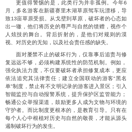
更值得警惕的是，此类行为并非孤例。今年6
月，多名游客在新疆赛里木湖草原驾车玩漂移，导
致13亩草原受损。从戈壁到草原，破坏者的心态如
出一辙，他们将历史的尊严与自然的馈赠，视作个
人炫技的舞台。背后折射的，是他们对规则的漠
视、对历史的无知，以及社会责任感的缺失。
面对屡禁不止的破坏行为，仅靠事后追责与修
复远远不够，必须构建系统性的防范机制。例如，
强化执法力度，不仅要破坏者承担修复成本，更应
依法追究其法律责任；建立全国联动的游客“黑名
单”制度，禁止有不文明记录的游客进入景区；引入
智能监控与自动报警系统，提升保护区监管能力；
畅通公众举报渠道，鼓励更多人成为文物与环境的
守护者。
而比制度更根本的，是教育引导。只有在
每个人心中根植对历史与自然的敬畏，才能从源头
遏制破坏行为的发生。