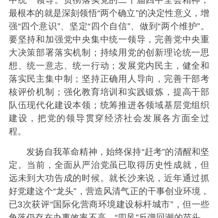
中统一领导。贯彻落实党的二十届四中全会精神，
最根本的就是深刻领悟“两个确立”的决定性意义，增
强“四个意识”、坚定“四个自信”、做到“两个维护”。
要坚持和加强党中央集中统一领导，完善党中央重
大决策部署落实机制；持续用党的创新理论统一思
想、统一意志、统一行动；发展党内民主，健全和
落实民主集中制；坚持正确用人导向，完善干部考
核评价机制；强化教育培训和实践锻炼，提高干部
队伍现代化建设本领；统筹推进各领域基层党组织
建设，把党的领导贯穿经济社会发展各方面全过
程。
发扬自我革命精神，始终保持“赶考”的清醒和坚
定。当前，全面从严治党虽已取得历史性成就，但
远未到大功告成的时候。就长沙来说，近年通过抓
好党建这个“龙头”，营造风清气正的干事创业环境，
已3次获评“国际化营商环境建设标杆城市”，但一些
角落仍存在办事效率不高、“四风”反弹回潮的苗头。