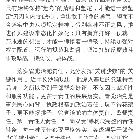
只有始终保持“赶考”的清醒和坚定，才能进一步坚
定“刀刃向内”的决心，拿出敢于斗争的勇气，锲而不
舍落实中央八项规定精神，狠刹各种不正之风，推
进作风建设常态化长效化；只有摒弃打好一仗就一
劳永逸的想法，才能一锤接着一锤敲，持续加强对
权力配置、运行的规范和监督，坚决打好反腐败斗
争攻坚战、持久战、总体战。
落实管党治党责任，充分发挥“关键少数”的“关
键作用”。近年长沙涌现出一批深入基层的党建特色
品牌，之所以受到干部群众好评，不仅因其贴近性
和服务功能，更在于责任的层层落实。管党治党是
事关民心向背、执政根基的政治责任，玩不得花架
子，更不能撂挑子。管党治党的主体责任、监督责
任、第一责任人责任、“一岗双责”等构成完整的责任
链条，每一种责任都要严格落实。各级领导干部作
为“关键少数”，应严于律己、严负其责、严管所辖。