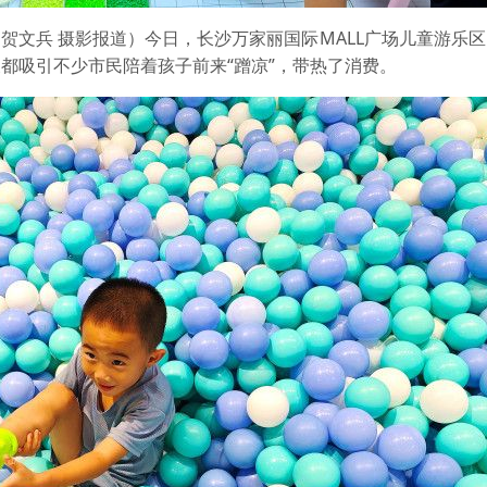
 贺文兵 摄影报道）今日，长沙万家丽国际MALL广场儿童游乐
都吸引不少市民陪着孩子前来“蹭凉”，带热了消费。