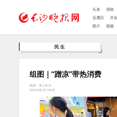
头条
湖南
岳麓区
开
图片
视频
民生
组图｜“蹭凉”带热消费
稿源：掌上长沙
2024-08-20 18:42