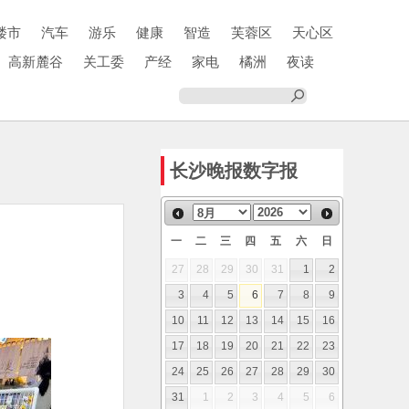
楼市
汽车
游乐
健康
智造
芙蓉区
天心区
高新麓谷
关工委
产经
家电
橘洲
夜读
长沙晚报数字报
一
二
三
四
五
六
日
27
28
29
30
31
1
2
3
4
5
6
7
8
9
10
11
12
13
14
15
16
17
18
19
20
21
22
23
24
25
26
27
28
29
30
31
1
2
3
4
5
6