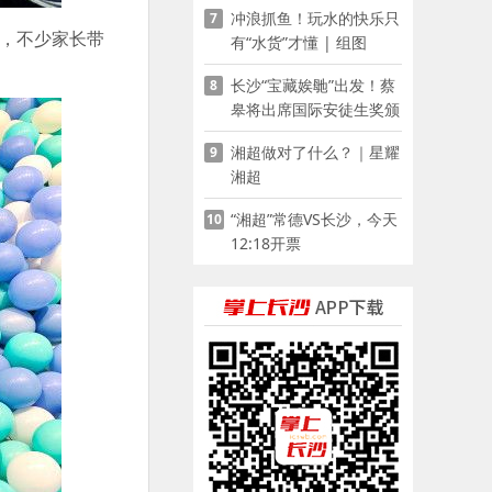
冲浪抓鱼！玩水的快乐只
7
区，不少家长带
有“水货”才懂 | 组图
长沙“宝藏娭毑”出发！蔡
8
皋将出席国际安徒生奖颁
奖典礼并领奖
湘超做对了什么？｜星耀
9
湘超
“湘超”常德VS长沙，今天
10
12:18开票