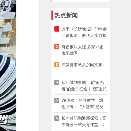
热点新闻
源于《长沙晚报》30年前
1
一篇报道，两代人接力捐
资助学
有色板块大涨 多家湘企
2
表现优秀
掼蛋赛事激活乡间文旅
3
从江城到星城，看“追光
4
者”的量子征途｜“链”上长
沙 “才”够硬核
VR体验、急救教学、塘
5
边演练……“大篷车”把防
溺水课堂搬到乡村青少年
长沙普职融通新探索：高
6
家门口
中阶段三维美育课堂，让
少年向美而生