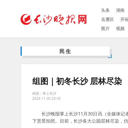
头条
湖南
岳麓区
开
图片
视频
民生
组图｜初冬长沙 层林尽染
稿源：掌上长沙
2024-11-30 23:18
长沙晚报掌上长沙11月30日讯（全媒体记者
下赏景拍照。目前，长沙各大公园层林尽染，