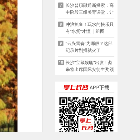
长沙普职融通新探索：高
7
家门口
中阶段三维美育课堂，让
少年向美而生
冲浪抓鱼！玩水的快乐只
8
有“水货”才懂 | 组图
“云兴雷奋”为哪般？这部
9
纪录片刚播就火了
长沙“宝藏娭毑”出发！蔡
10
皋将出席国际安徒生奖颁
奖典礼并领奖