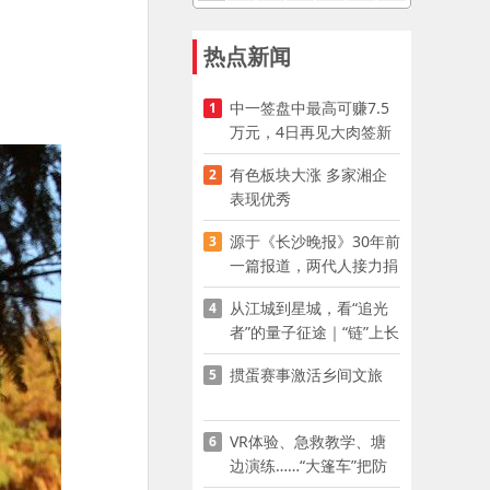
热点新闻
中一签盘中最高可赚7.5
1
万元，4日再见大肉签新
股
有色板块大涨 多家湘企
2
表现优秀
源于《长沙晚报》30年前
3
一篇报道，两代人接力捐
资助学
从江城到星城，看“追光
4
者”的量子征途｜“链”上长
沙 “才”够硬核
掼蛋赛事激活乡间文旅
5
VR体验、急救教学、塘
6
边演练……“大篷车”把防
溺水课堂搬到乡村青少年