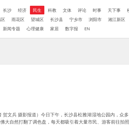
长沙
经济
民生
科教
文体
评论
时事
天下事
福区
雨花区
望城区
长沙县
宁乡市
浏阳市
湘江新区
新闻专题
心理健康
家居
数字报
EN
 贺文兵 摄影报道）今日下午，长沙县松雅湖湿地公园内，众
仿佛大自然打翻了调色盘，每天都吸引着大量市民、游客前往拍