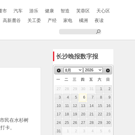
楼市
汽车
游乐
健康
智造
芙蓉区
天心区
高新麓谷
关工委
产经
家电
橘洲
夜读
长沙晚报数字报
一
二
三
四
五
六
日
27
28
29
30
31
1
2
3
4
5
6
7
8
9
10
11
12
13
14
15
16
17
18
19
20
21
22
23
多市民在水杉树
24
25
26
27
28
29
30
照打卡。
31
1
2
3
4
5
6