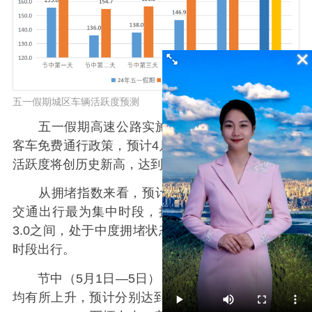
五一假期城区车辆活跃度预测
五一假期高速公路实施7座以下（含7座）小型
客车免费通行政策，预计4月30日（节前）城区车辆
活跃度将创历史新高，达到191.5万辆。
从拥堵指数来看，预计今年节前17时—19时是
交通出行最为集中时段，拥堵指数高峰预计在2.5-
3.0之间，处于中度拥堵状态，建议市民尽量避开该
时段出行。
节中（5月1日—5日），城区车辆活跃度较往年
均有所上升，预计分别达到177.6、154.7、156.5、