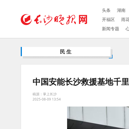
头条
湖南
开福区
雨
新闻专题
民生
中国安能长沙救援基地千
稿源：掌上长沙
2025-08-09 13:54