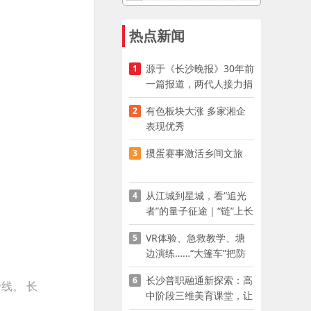
热点新闻
源于《长沙晚报》30年前
1
一篇报道，两代人接力捐
资助学
有色板块大涨 多家湘企
2
表现优秀
掼蛋赛事激活乡间文旅
3
从江城到星城，看“追光
4
者”的量子征途｜“链”上长
沙 “才”够硬核
VR体验、急救教学、塘
5
边演练……“大篷车”把防
溺水课堂搬到乡村青少年
长沙普职融通新探索：高
6
家门口
线。 长
中阶段三维美育课堂，让
少年向美而生