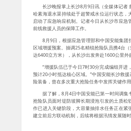
长沙晚报掌上长沙8月9日讯（全媒体记者 舒
哈素海退水渠持续处于超警戒水位运行状态，
启动了应急响应机制。记者今日从长沙市应急
前线救援人员的保障工作。
8月9日，根据应急管理部和中国安能集团指
区域增援预案。抽调25名精锐抢险队员携4台
达6400立方米），从长沙出发奔赴1600公
“增援队伍已于今日7时30分完成编组开进，
预计20小时抵达核心区域。”中国安能长沙救
险装备，曾在多次重大抢险任务中发挥关键作
据了解，8月4日中国安能已第一时间调集专
抢险队员面对堤防坡脚长期浸泡引发的土质松
作已进入关键阶段，大容量抽排水任务正在紧
建立前后方联动机制，后续将根据汛情发展随