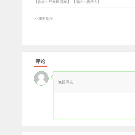
【作者：舒元臻 陈艳】 【编辑：杨倩杰】
>>我要举报
评论
晚报网友