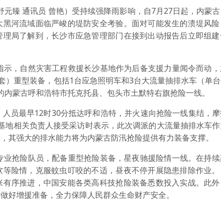
元臻 通讯员 曾艳）受持续强降雨影响，自7月27日起，内蒙
大黑河流域面临严峻的堤防安全考验。面对可能发生的溃堤风险
管理局了解到，长沙市应急管理部门在接到出动报告后立即组建
示，自然灾害工程救援长沙基地作为后备支援力量闻令而动，
（套）重型装备，包括1台应急照明车和3台大流量抽排水车（单
里外的内蒙古呼和浩特市托克托县、包头市土默特右旗抢险一线。
人员最早12时30分抵达呼和浩特，并火速向抢险一线集结，
援基地相关负责人接受采访时表示，此次调派的大流量抽排水车
用，其强大的排水能力将为内蒙古防汛抢险提供有力装备支撑。
业抢险队员，配备重型抢险装备，星夜驰援险情一线。在持续
软等险情，克服蚊虫叮咬的不适，昼夜不停开展隐患排除作业。
张有序推进，中国安能各类高科技抢险装备悉数投入实战。此外
时做好增援准备，全力保障人民群众生命财产安全。