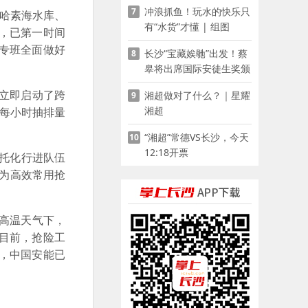
冲浪抓鱼！玩水的快乐只
7
古哈素海水库、
有“水货”才懂 | 组图
，已第一时间
专班全面做好
长沙“宝藏娭毑”出发！蔡
8
皋将出席国际安徒生奖颁
奖典礼并领奖
立即启动了跨
湘超做对了什么？｜星耀
9
湘超
台每小时抽排量
“湘超”常德VS长沙，今天
10
12:18开票
摩托化行进队伍
作为高效常用抢
高温天气下，
目前，抢险工
，中国安能已