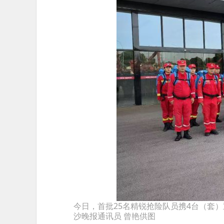
今日，首批25名精锐抢险队员携4台（套）
沙晚报通讯员 曾艳供图