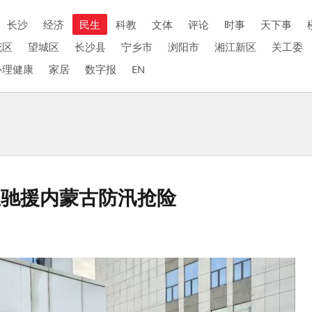
长沙
经济
民生
科教
文体
评论
时事
天下事
花区
望城区
长沙县
宁乡市
浏阳市
湘江新区
关工委
心理健康
家居
数字报
EN
里驰援内蒙古防汛抢险