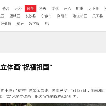
长沙
经济
民生
科教
文体
评论
时事
天下事
花区
望城区
长沙县
宁乡市
浏阳市
湘江新区
关工委
心理健康
家居
数字报
EN
立体画“祝福祖国”
周小华）“祝福祖国繁荣昌盛、国泰民安！”9月28日，湖南湘
米、宽1米的立体画，把火辣辣的祝福献给祖国。