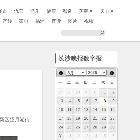
楼市
汽车
游乐
健康
智造
芙蓉区
天心区
产经
家电
橘洲
夜读
图片
视频
长沙晚报数字报
一
二
三
四
五
六
日
27
28
29
30
31
1
2
3
4
5
6
7
8
9
10
11
12
13
14
15
16
江新区望月湖街
17
18
19
20
21
22
23
24
25
26
27
28
29
30
31
1
2
3
4
5
6