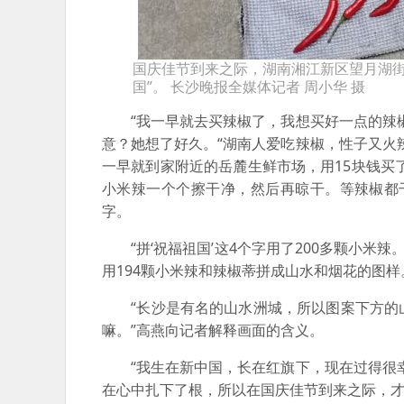
国庆佳节到来之际，湖南湘江新区望月湖街
国”。 长沙晚报全媒体记者 周小华 摄
“我一早就去买辣椒了，我想买好一点的辣椒
意？她想了好久。“湖南人爱吃辣椒，性子又火
一早就到家附近的岳麓生鲜市场，用15块钱买
小米辣一个个擦干净，然后再晾干。等辣椒都
字。
“拼‘祝福祖国’这4个字用了200多颗小米辣
用194颗小米辣和辣椒蒂拼成山水和烟花的图样
“长沙是有名的山水洲城，所以图案下方的山
嘛。”高燕向记者解释画面的含义。
“我生在新中国，长在红旗下，现在过得很幸
在心中扎下了根，所以在国庆佳节到来之际，