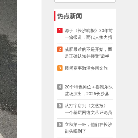
热点新闻
源于《长沙晚报》30年前
1
一篇报道，两代人接力捐
资助学
减肥最难的不是开始，而
2
是正确认知并接受“后半
程”
掼蛋赛事激活乡间文旅
3
20个特色摊位＋摇滚乐队
4
驻场演出，2026长沙县
夜市嘉年华启幕
从打字店到《文艺报》：
5
一个基层网络文艺评论员
的突围
立秋第一杯，他们在长沙
6
街头喝到了