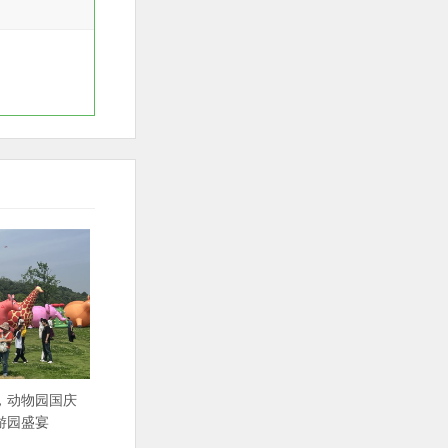
，动物园国庆
游园盛宴