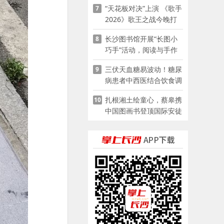
“天花板对决”上演 《歌手
7
2026》歌王之战今晚打
响
长沙图书馆开展“长图小
8
巧手”活动，阅读与手作
赋能少儿暑期成长
三伏天血糖易波动！糖尿
9
病患者中西医结合饮食调
养指南
扎根湘土绘童心，蔡皋携
10
中国图画书登顶国际安徒
生奖