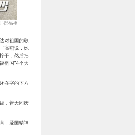
“祝福祖
达对祖国的敬
。”高燕说，她
再拧干，然后把
祖国”4个大
她还在字的下方
福，普天同庆
育，爱国精神