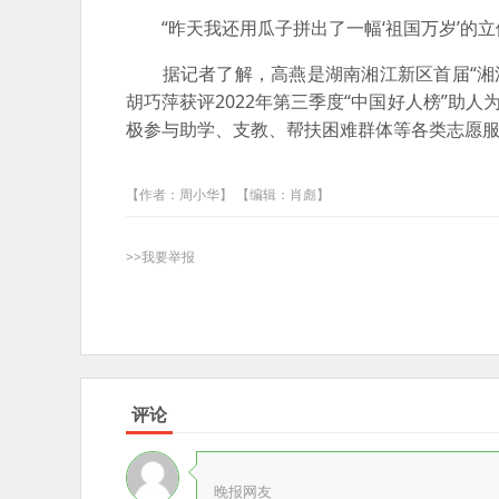
“昨天我还用瓜子拼出了一幅‘祖国万岁’的立
据记者了解，高燕是湖南湘江新区首届“湘江榜
胡巧萍获评2022年第三季度“中国好人榜”助
极参与助学、支教、帮扶困难群体等各类志愿
【作者：周小华】 【编辑：肖彪】
>>我要举报
评论
晚报网友