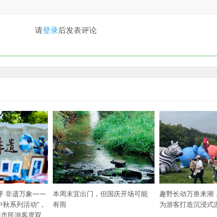
请
登录
后发表评论
本周末宜出门，但国庆开场可能
趣野长动万兽来潮
序 非遗万象——
有雨
为游客打造沉浸式
中秋系列活动”，
伴市民游客度双