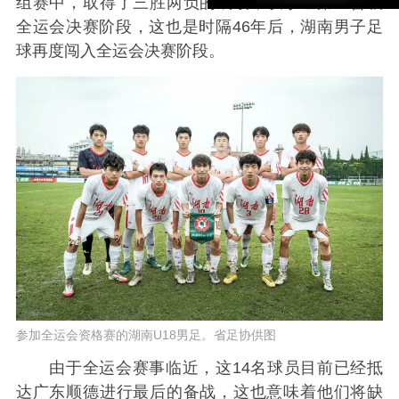
组赛中，取得了三胜两负的成绩，以小组第二晋级
全运会决赛阶段，这也是时隔46年后，湖南男子足
球再度闯入全运会决赛阶段。
参加全运会资格赛的湖南U18男足。省足协供图
由于全运会赛事临近，这14名球员目前已经抵
达广东顺德进行最后的备战，这也意味着他们将缺