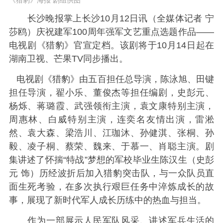
《猎豹》海报 剧组供图
长沙晚报掌上长沙10月12日讯（全媒体记者 宁
莎鸥）庆祝建军100周年强军文艺重点选题作品——
电视剧《猎豹》官宣定档。该剧将于10月14日起在
湖南卫视、芒果TV同步播出。
电视剧《猎豹》由五百担任总导演，陈泳旭、田键
担任导演，翟小乐、董俊杰等担任编剧，史彭元、
杨烁、蒋璐霞、武强领衔主演，袁文康特别主演，
周惠林、白威特别主演，连奕名友情出演，雷淞
然、袁大森、梁浩川、江珈沐、孙健淇、张桐、孙
毅、凌子桐、蔡荣、魏来、于慕一、肖聪主演。剧
集讲述了怀揣“特战”梦想的军校毕业生陈汉生（史彭
元 饰）历经波折后加入猎豹突击队，与一众队员直
面生死考验，在多次执行艰巨任务中淬炼成长的故
事，展现了新时代军人成长历练中的热血与担当。
作为一部展示人民军队风采、讲述军兵生活的