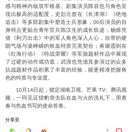
感与精神内核筑牢根基。剧集演员阵容也与角色呈
现出极高的适配度，史彭元曾在《长津湖》《绝地
追击》等多部剧集中塑造士兵形象，00后演员的自
身特点更贴合青年官兵陈汉生的成长轨迹；杨烁凭
借《利刃出击》中的军人角色深入人心，自带的硬
朗气场与凌峥嵘的铁血特质完美契合；蒋璐霞则在
《红海行动》《特战荣耀》等军旅题材作品中展现
了过硬的动作戏功底；武强也凭借其参演过的众多
抗战题材作品积累了丰富的经验，能更精准把握角
色的特质与专业度。
10月14日起，锁定湖南卫视、芒果 TV、腾讯视
频，一同见证猎豹突击队在血与火的洗礼下，用青
春与热血书写的使命答卷。
分享至
2