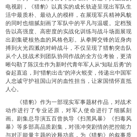
电视剧，《猎豹》以真实的成长轨迹呈现出军队生
活中最质朴、最动人的模样，在展现军兵精神风貌
的同时也细腻刻画了军队中的平凡与温暖。定档预
告以高强度、高密度的实战化训练与战斗场面展现
出剧集硬核热血的风格色彩。从拳脚交锋的近身肉
搏到火光四溅的对峙战斗，不仅呈现了猎豹突击队
从个人技战术到团队协同作战的全方位考验，更清
晰勾勒了陈汉生作为新时代青年军人从“知耻后勇”的
奋起直追，到“猎豹出击”的淬火蜕变，传递出中国军
人忠诚守护祖国山河的血性担当，让家国情怀直抵
人心。
《猎豹》作为一部现实军事题材作品，对战术
动作进行了专业还原，对军人使命进行了细腻刻
画。剧集总导演五百曾执导《扫黑风暴》《扫毒风
暴》等多部高品质剧集，对强冲突剧情的把控能力
与对正能量主题的诠释功底，为《猎豹》的叙事质