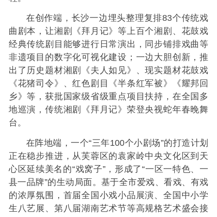
在创作端，长沙一边埋头整理复排83个传统戏
曲剧本，让湘剧《拜月记》等上百个湘剧、花鼓戏
经典传统剧目能够进行日常演出，同步铺排戏曲等
非遗项目的数字化可视化建设；一边大胆创新，推
出了历史题材湘剧《夫人如见》、现实题材花鼓戏
《花猪司令》、红色剧目《半条红军被》《耀邦回
乡》等，获批国家级省级重点项目扶持，在全国多
地巡演，传统湘剧《拜月记》荣登央视蛇年春晚舞
台。
在阵地端，一个“三年100个小剧场”的打造计划
正在稳步推进，从芙蓉区的袁家岭中央文化区到天
心区延续美名的“戏窝子”，形成了“一区一特色、一
县一品牌”的生动局面。基于全市爱戏、看戏、有戏
的浓厚氛围，首届全国小戏小品展演、全国中小学
生八艺展、第八届湖南艺术节等高规格艺术盛会接