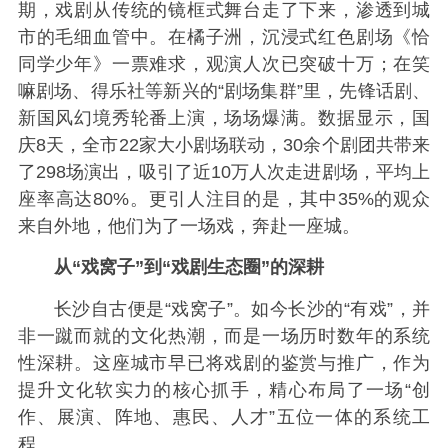
期，戏剧从传统的镜框式舞台走了下来，渗透到城
市的毛细血管中。在橘子洲，沉浸式红色剧场《恰
同学少年》一票难求，观演人次已突破十万；在笑
嘛剧场、得乐社等新兴的“剧场集群”里，先锋话剧、
新国风幻境秀轮番上演，场场爆满。数据显示，国
庆8天，全市22家大小剧场联动，30余个剧团共带来
了298场演出，吸引了近10万人次走进剧场，平均上
座率高达80%。更引人注目的是，其中35%的观众
来自外地，他们为了一场戏，奔赴一座城。
从“戏窝子”到“戏剧生态圈”的深耕
长沙自古便是“戏窝子”。如今长沙的“有戏”，并
非一蹴而就的文化热潮，而是一场历时数年的系统
性深耕。这座城市早已将戏剧的鉴赏与推广，作为
提升文化软实力的核心抓手，精心布局了一场“创
作、展演、阵地、惠民、人才”五位一体的系统工
程。