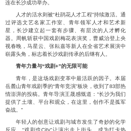
连在长沙成功举办。
人才的活水则被“杜鹃花人才工程”持续激活。通
过评选文艺名家工作室、青年领军人才和艺术新
星，长沙建立起一套有步骤、有层次的人才孵化
器。周帆斩获中国戏剧梅花表演奖，曹威治登上央
视春晚，马星云、张耘嘉等新人在全省艺术展演中
崭露头角，标志着长沙戏剧传承的后继有人。
青年力量与“戏剧+”的无限可能
青年，是这场戏剧变革中最活跃的因子。本届
岳麓山青年戏剧季的“青年竞演”板块，收到了83部热
情澎湃的投稿。青年导演王晟感慨道：“长沙为我们
提供了土壤、平台和观众，在这里，创作不是孤军
奋战。”
年轻人的创意让戏剧与城市发生了奇妙的化学
反应。“戏剧也City”让演出走上街头，成为打卡热