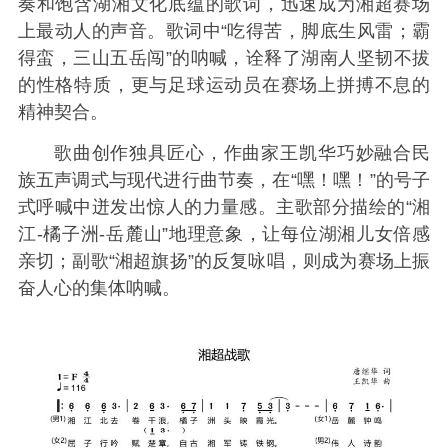
奏和饱含湖湘文化底蕴的歌词，迅速成为湘超赛场
上最动人的声音。歌词中“吃得苦，脚底生风雷；霸
得蛮，三山五岳闯”的呐喊，诠释了湖南人坚韧不拔
的性格特质，更与足球运动员在赛场上拼搏不息的
精神契合。
歌曲创作独具匠心，作曲家王凯华巧妙融合民
族五声调式与现代进行曲节奏，在“嘿！嘿！”的号子
式呼喊中迸发出惊人的力量感。主歌部分描绘的“湘
江-橘子洲-岳麓山”地理意象，让每位湖湘儿女倍感
亲切；副歌“湘超旗扬”的反复咏唱，则成为赛场上振
奋人心的集体呐喊。