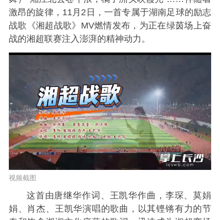
激昂的旋律，11月2日，一首专属于湖南足球的励志
战歌《湘超战歌》MV燃情发布，为正在绿茵场上奋
战的湘超联赛注入澎湃的精神动力。
视频截图
这首由唐继华作词、王凯华作曲，李琛、莫娟
娟、肖杰、王凯华演唱的歌曲，以其铿锵有力的节