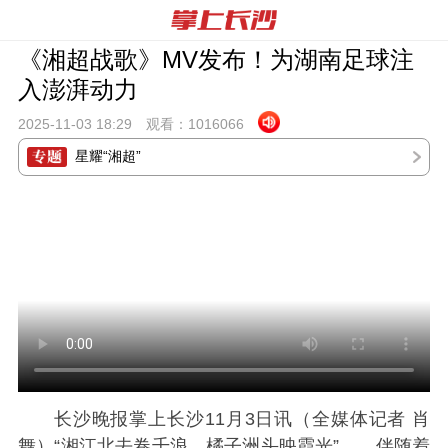
《湘超战歌》MV发布！为湖南足球注
入澎湃动力
2025-11-03 18:
29
观看：
1016066
星耀“湘超”
长沙晚报掌上长沙11月3日讯（全媒体记者 肖
舞）“湘江北去卷千浪，橘子洲头映霞光”……伴随着