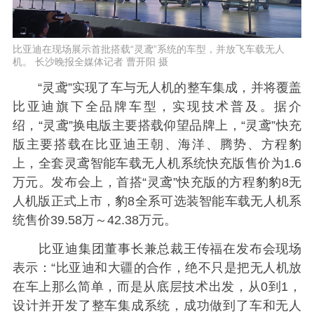
比亚迪在现场展示首批搭载“灵鸢”系统的车型，并放飞车载无人
机。 长沙晚报全媒体记者 曹开阳 摄
“灵鸢”实现了车与无人机的整车集成，并将覆盖
比亚迪旗下全品牌车型，实现技术普及。据介
绍，“灵鸢”换电版主要搭载仰望品牌上，“灵鸢”快充
版主要搭载在比亚迪王朝、海洋、腾势、方程豹
上，全套灵鸢智能车载无人机系统快充版售价为1.6
万元。发布会上，首搭“灵鸢”快充版的方程豹豹8无
人机版正式上市，豹8全系可选装智能车载无人机系
统售价39.58万～42.38万元。
比亚迪集团董事长兼总裁王传福在发布会现场
表示：“比亚迪和大疆的合作，绝不只是把无人机放
在车上那么简单，而是从底层技术出发，从0到1，
设计并开发了整车集成系统，成功做到了车和无人