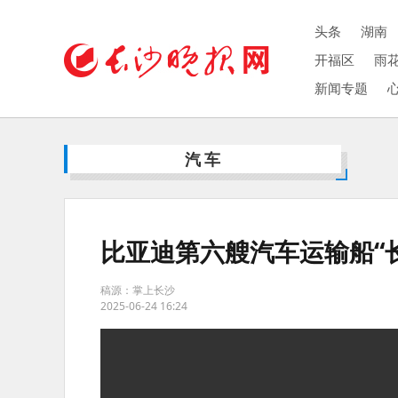
头条
湖南
开福区
雨
新闻专题
汽车
比亚迪第六艘汽车运输船“
稿源：掌上长沙
2025-06-24 16:24