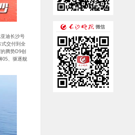
，比亚迪长沙号
方式交付到全
”的腾势D9创
05、驱逐舰