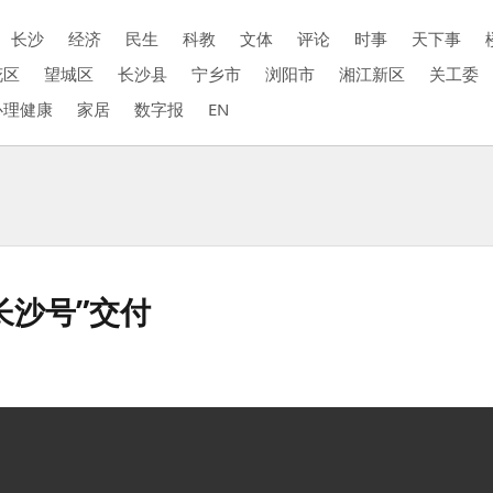
长沙
经济
民生
科教
文体
评论
时事
天下事
花区
望城区
长沙县
宁乡市
浏阳市
湘江新区
关工委
心理健康
家居
数字报
EN
长沙号”交付