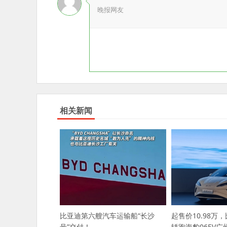
晚报网友
相关新闻
起售价10.98万
比亚迪第六艘汽车运输船“长沙
轿跑海豹06EV
号”交付！