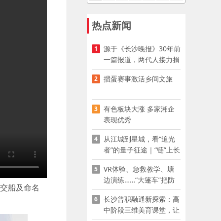
热点新闻
源于《长沙晚报》30年前
1
一篇报道，两代人接力捐
资助学
掼蛋赛事激活乡间文旅
2
有色板块大涨 多家湘企
3
表现优秀
从江城到星城，看“追光
4
者”的量子征途｜“链”上长
沙 “才”够硬核
VR体验、急救教学、塘
5
边演练……“大篷车”把防
”交船及命名
溺水课堂搬到乡村青少年
长沙普职融通新探索：高
6
家门口
中阶段三维美育课堂，让
少年向美而生