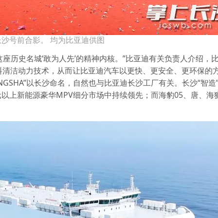
沙号前合影。 均为比亚迪供图
度承载这座历史名城‘敢为人先’的精神内核。”比亚迪有关负责人介绍
双燃料清洁动力技术，从而让比亚迪汽车以更快、更安全、更环保的
ANGSHA”以长沙命名，自然也与比亚迪长沙工厂有关。长沙“智造
以上新能源豪华MPV细分市场中持续领先；而海豹05、唐、海狮