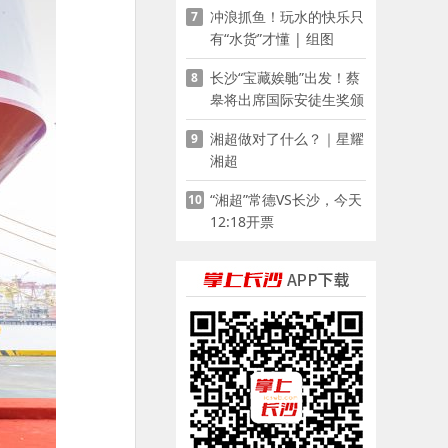
冲浪抓鱼！玩水的快乐只
7
有“水货”才懂 | 组图
长沙“宝藏娭毑”出发！蔡
8
皋将出席国际安徒生奖颁
奖典礼并领奖
湘超做对了什么？｜星耀
9
湘超
“湘超”常德VS长沙，今天
10
12:18开票