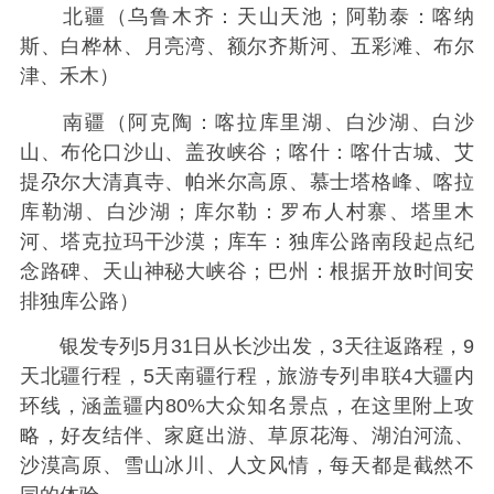
北疆（乌鲁木齐：天山天池；阿勒泰：喀纳
斯、白桦林、月亮湾、额尔齐斯河、五彩滩、布尔
津、禾木）
南疆（阿克陶：喀拉库里湖、白沙湖、白沙
山、布伦口沙山、盖孜峡谷；喀什：喀什古城、艾
提尕尔大清真寺、帕米尔高原、慕士塔格峰、喀拉
库勒湖、白沙湖；库尔勒：罗布人村寨、塔里木
河、塔克拉玛干沙漠；库车：独库公路南段起点纪
念路碑、天山神秘大峡谷；巴州：根据开放时间安
排独库公路）
银发专列5月31日从长沙出发，3天往返路程，9
天北疆行程，5天南疆行程，旅游专列串联4大疆内
环线，涵盖疆内80%大众知名景点，在这里附上攻
略，好友结伴、家庭出游、草原花海、湖泊河流、
沙漠高原、雪山冰川、人文风情，每天都是截然不