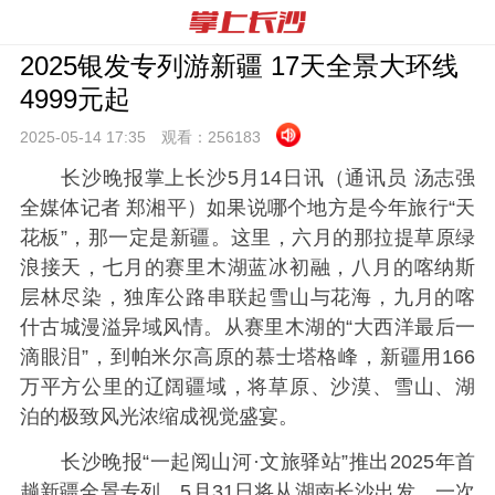
2025银发专列游新疆 17天全景大环线
4999元起
2025-05-14 17:
35
观看：
256183
长沙晚报掌上长沙5月14日讯（通讯员 汤志强
全媒体记者 郑湘平）如果说哪个地方是今年旅行“天
花板”，那一定是新疆。这里，六月的那拉提草原绿
浪接天，七月的赛里木湖蓝冰初融，八月的喀纳斯
层林尽染，独库公路串联起雪山与花海，九月的喀
什古城漫溢异域风情。从赛里木湖的“大西洋最后一
滴眼泪”，到帕米尔高原的慕士塔格峰，新疆用166
万平方公里的辽阔疆域，将草原、沙漠、雪山、湖
泊的极致风光浓缩成视觉盛宴。
长沙晚报“一起阅山河·文旅驿站”推出2025年首
趟新疆全景专列。5月31日将从湖南长沙出发，一次