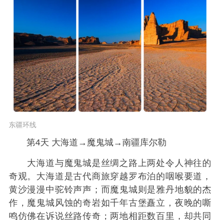
东疆环线
第4天 大海道→魔鬼城→南疆库尔勒
大海道与魔鬼城是丝绸之路上两处令人神往的
奇观。大海道是古代商旅穿越罗布泊的咽喉要道，
黄沙漫漫中驼铃声声；而魔鬼城则是雅丹地貌的杰
作，魔鬼城风蚀的奇岩如千年古堡矗立，夜晚的嘶
鸣仿佛在诉说丝路传奇；两地相距数百里，却共同