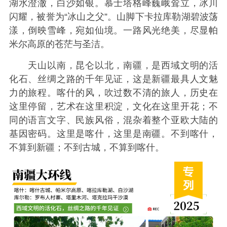
湖水澄澈，白沙如银。慕士塔格峰巍峨耸立，冰川
闪耀，被誉为“冰山之父”。山脚下卡拉库勒湖碧波荡
漾，倒映雪峰，宛如仙境。一路风光绝美，尽显帕
米尔高原的苍茫与圣洁。
天山以南，昆仑以北，南疆，是西域文明的活
化石、丝绸之路的千年见证，这是新疆最具人文魅
力的旅程。喀什的风，吹过数不清的旅人，历史在
这里停留，艺术在这里积淀，文化在这里开花；不
同的语言文字、民族风俗，混杂着整个亚欧大陆的
基因密码。这里是喀什，这里是南疆。不到喀什，
不算到新疆；不到古城，不算到喀什。