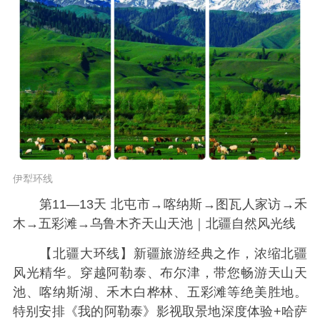
伊犁环线
第11—13天 北屯市→喀纳斯→图瓦人家访→禾
木→五彩滩→乌鲁木齐天山天池｜北疆自然风光线
【北疆大环线】新疆旅游经典之作，浓缩北疆
风光精华。穿越阿勒泰、布尔津，带您畅游天山天
池、喀纳斯湖、禾木白桦林、五彩滩等绝美胜地。
特别安排《我的阿勒泰》影视取景地深度体验+哈萨