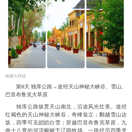
南疆大环线
第8天 独库公路→途经天山神秘大峡谷、雪山、
巴音布鲁克大草原
独库公路纵贯天山南北，沿途风光壮美。途经
红褐色的天山神秘大峡谷，奇峰耸立；翻越雪山达
坂，四季可见皑皑白雪；穿越巴音布鲁克草原，九
曲十八弯的河流蜿蜒于辽阔牧场。一路经历四季变