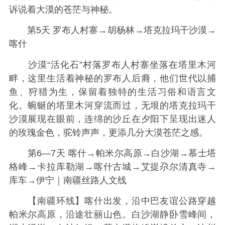
诉说着大漠的苍茫与神秘。
第5天 罗布人村寨→胡杨林→塔克拉玛干沙漠→
喀什
沙漠“活化石”村落罗布人村寨坐落在塔里木河
畔，这里生活着神秘的罗布人后裔，他们世代以捕
鱼、狩猎为生，保留着独特的生活习俗和语言文
化。蜿蜒的塔里木河穿流而过，无垠的塔克拉玛干
沙漠展现在眼前，连绵的沙丘在夕阳下呈现出迷人
的玫瑰金色，驼铃声声，更添几分大漠苍茫之感。
第6—7天 喀什→帕米尔高原→白沙湖→慕士塔
格峰→卡拉库勒湖→喀什古城→艾提尕尔清真寺→
库车→伊宁｜南疆丝路人文线
【南疆环线】喀什出发，沿中巴友谊公路穿越
帕米尔高原，沿途壮丽山色。白沙湖静卧雪峰间，