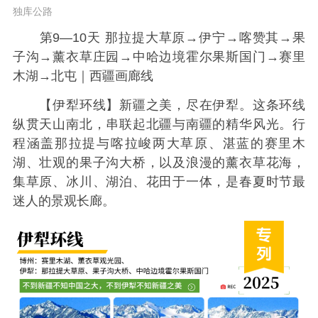
独库公路
第9—10天 那拉提大草原→伊宁→喀赞其→果
子沟→薰衣草庄园→中哈边境霍尔果斯国门→赛里
木湖→北屯｜西疆画廊线
【伊犁环线】新疆之美，尽在伊犁。这条环线
纵贯天山南北，串联起北疆与南疆的精华风光。行
程涵盖那拉提与喀拉峻两大草原、湛蓝的赛里木
湖、壮观的果子沟大桥，以及浪漫的薰衣草花海，
集草原、冰川、湖泊、花田于一体，是春夏时节最
迷人的景观长廊。