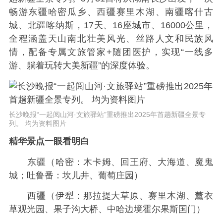
畅游东疆哈密瓜乡、西疆赛里木湖、南疆喀什古
城、北疆喀纳斯，17天、16座城市、16000公里，
全程涵盖天山南北壮美风光、丝路人文和民族风
情，配备专属文旅管家+随团医护，实现“一线多
游、躺着玩转大美新疆”的深度体验。
长沙晚报“一起阅山河·文旅驿站”重磅推出2025年首趟新疆全景专
列。 均为资料图片
精华景点一眼看明白
东疆（哈密：木卡姆、回王府、大海道、魔鬼
城；吐鲁番：坎儿井、葡萄庄园）
西疆（伊犁：那拉提大草原、赛里木湖、薰衣
草观光园、果子沟大桥、中哈边境霍尔果斯国门）