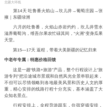
北疆大环线
第14天 吐鲁番火焰山→坎儿井→葡萄庄园→张
掖｜东疆绿洲
六月的吐鲁番，火焰山赤岩灼灼，坎儿井雪水
滋养葡萄沟，维吾尔果农忙碌其间，“火洲”变身瓜果
天堂。
第15—17天 返程，带着大美新疆的记忆归来
中老年专属：特惠价格回馈
这是一趟“铁路+旅游”产品，整个行程设计上“旅
游专列”把沿途城市景观和自然风光全景串联起来，
不但可以尽情领略到各地最美风景和历史人文的厚
重，精心安排的线路行程十分充实，基本涵盖了大
众知名景点。
行程安排上，全程导游跟车，住宿穿插安排，