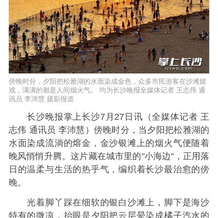
傍晚时分，夕阳把松雅湖的水面染成金色，众多市民游客在沙滩嬉
戏，满满的都是人间烟火气。 均为长沙晚报全媒体记者 王志伟 通
讯员 李沛慧 摄影报道
长沙晚报掌上长沙7月27日讯（全媒体记者 王
志伟 通讯员 李沛慧）傍晚时分，当夕阳把松雅湖的
水面染成流淌的熔金，金沙银滩上的烟火气便随着
晚风悄悄升腾。这片藏在城市里的"小海边"，正用落
日的温柔与生活的热乎气，编织着长沙最治愈的傍
晚。
光着脚丫踩在细软的银白沙滩上，脚下是海沙
特有的微凉，抬眼是夕阳把云层晕染成橘子汽水的