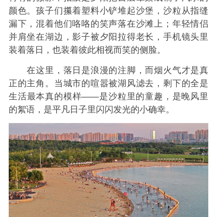
颜色。孩子们攥着塑料小铲堆起沙堡，沙粒从指缝
漏下，混着他们咯咯的笑声落在沙滩上；年轻情侣
并肩坐在湖边，影子被夕阳拉得老长，手机镜头里
装着落日，也装着彼此相视而笑的侧脸。
在这里，落日是浪漫的注脚，而烟火气才是真
正的主角。当城市的喧嚣被湖风滤去，剩下的全是
生活最本真的模样——是沙粒里的童趣，是晚风里
的絮语，是平凡日子里闪闪发光的小确幸。