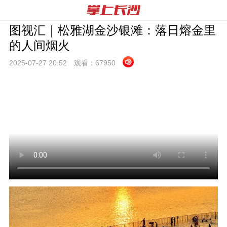
图视汇｜松雅湖金沙银滩：落日熔金里
的人间烟火
2025-07-27 20:
52
观看：
67950