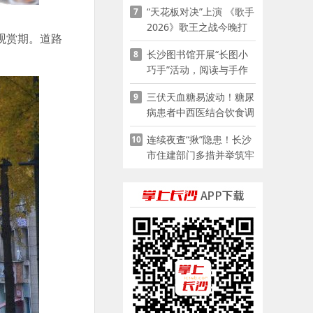
“天花板对决”上演 《歌手
7
2026》歌王之战今晚打
观赏期。道路
响
长沙图书馆开展“长图小
8
巧手”活动，阅读与手作
赋能少儿暑期成长
三伏天血糖易波动！糖尿
9
病患者中西医结合饮食调
养指南
连续夜查“揪”隐患！长沙
10
市住建部门多措并举筑牢
夏季建筑施工安全防线