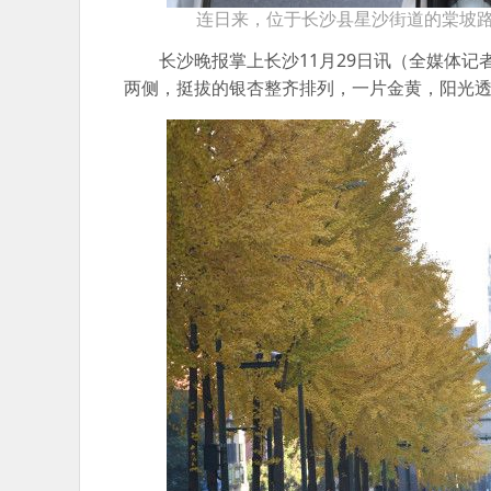
连日来，位于长沙县星沙街道的棠坡路
长沙晚报掌上长沙11月29日讯（全媒体
两侧，挺拔的银杏整齐排列，一片金黄，阳光