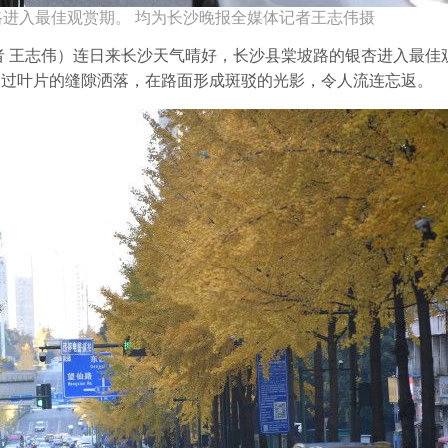
进入最佳观赏期。 均为长沙晚报全媒体记者王志伟摄
记者 王志伟）连日来长沙天气晴好，长沙县棠坡路的银杏进入最佳
透过叶片的缝隙洒落，在路面形成斑驳的光影，令人流连忘返。