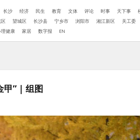
长沙
经济
民生
教育
文体
评论
时事
天下事
花区
望城区
长沙县
宁乡市
浏阳市
湘江新区
关工委
心理健康
家居
数字报
EN
” | 组图