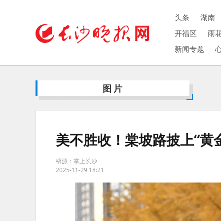
头条
湖南
开福区
雨
新闻专题
图片
美不胜收！棠坡路披上“黄金甲
稿源：掌上长沙
2025-11-29 18:21