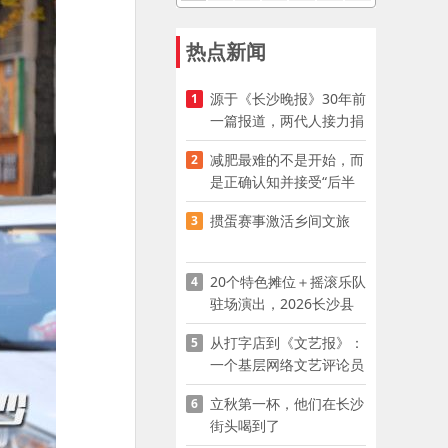
热点新闻
源于《长沙晚报》30年前
1
一篇报道，两代人接力捐
资助学
减肥最难的不是开始，而
2
是正确认知并接受“后半
程”
掼蛋赛事激活乡间文旅
3
20个特色摊位＋摇滚乐队
4
驻场演出，2026长沙县
夜市嘉年华启幕
从打字店到《文艺报》：
5
一个基层网络文艺评论员
的突围
立秋第一杯，他们在长沙
6
街头喝到了