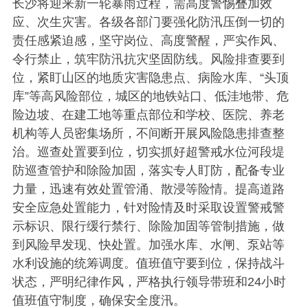
长沙将迎来新一轮暴雨过程，需高度警惕叠加效
应、次生灾害。各级各部门要强化防汛压倒一切的
责任感紧迫感，坚守岗位、高度警醒，严实作风、
令行禁止，筑牢防汛抗灾坚固防线。风险排查要到
位，紧盯山区的地质灾害隐患点、病险水库、“头顶
库”等高风险部位，城区的地铁站口、低洼地带、危
险边坡、在建工地等重点部位和学校、医院、养老
机构等人员密集场所，不间断开展风险隐患排查整
治。巡查处置要到位，切实抓好超警戒水位河段堤
防巡查管护和除险加固，落实专人盯防，配备专业
力量，迅速有效处置管涌、散浸等险情。提高道路
安全应急处置能力，针对险情及时采取设置警戒警
示标识、限行缓行禁行、除险加固等管制措施，做
到风险早发现、快处置。加强水库、水闸、泵站等
水利设施的统筹调度。值班值守要到位，保持战斗
状态，严明纪律作风，严格执行领导带班和24小时
值班值守制度，确保安全度汛。