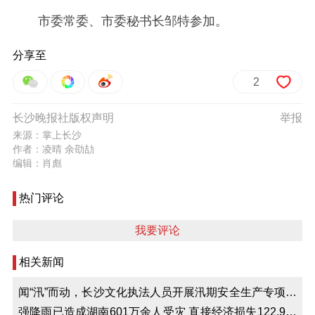
市委常委、市委秘书长邹特参加。
分享至
2
长沙晚报社版权声明
举报
来源：掌上长沙
作者：凌晴 余劭劼
编辑：肖彪
热门评论
我要评论
相关新闻
闻“汛”而动，长沙文化执法人员开展汛期安全生产专项检
查
强降雨已造成湖南601万余人受灾 直接经济损失122.9亿