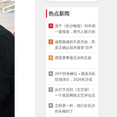
热点新闻
源于《长沙晚报》30年前
1
一篇报道，两代人接力捐
资助学
减肥最难的不是开始，而
2
是正确认知并接受“后半
程”
掼蛋赛事激活乡间文旅
3
20个特色摊位＋摇滚乐队
4
驻场演出，2026长沙县
夜市嘉年华启幕
从打字店到《文艺报》：
5
一个基层网络文艺评论员
的突围
立秋第一杯，他们在长沙
6
街头喝到了