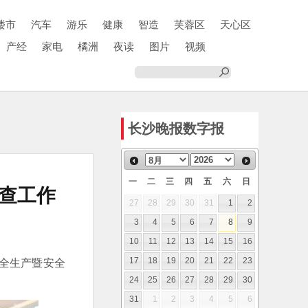
楼市
汽车
游乐
健康
智造
芙蓉区
天心区
产经
家电
橘洲
夜读
图片
视频
长沙晚报数字报
一
二
三
四
五
六
日
查工作
27
28
29
30
31
1
2
3
4
5
6
7
8
9
10
11
12
13
14
15
16
安全生产暨安全
17
18
19
20
21
22
23
24
25
26
27
28
29
30
31
1
2
3
4
5
6