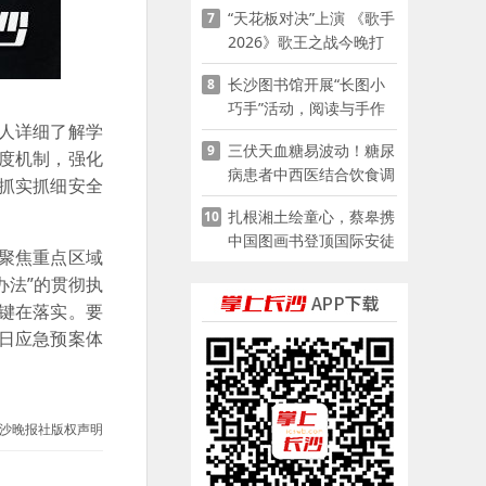
“天花板对决”上演 《歌手
7
2026》歌王之战今晚打
响
长沙图书馆开展“长图小
8
巧手”活动，阅读与手作
人详细了解学
赋能少儿暑期成长
三伏天血糖易波动！糖尿
9
度机制，强化
病患者中西医结合饮食调
抓实抓细安全
养指南
扎根湘土绘童心，蔡皋携
10
中国图画书登顶国际安徒
聚焦重点区域
生奖
办法”的贯彻执
键在落实。要
日应急预案体
沙晚报社版权声明