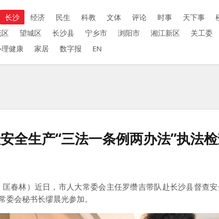
长沙
经济
民生
科教
文体
评论
时事
天下事
花区
望城区
长沙县
宁乡市
浏阳市
湘江新区
关工委
心理健康
家居
数字报
EN
安全生产“三法一条例两办法”执法检
者 匡春林）近日，市人大常委会主任罗缵吉带队赴长沙县督查
大常委会秘书长缪晨光参加。