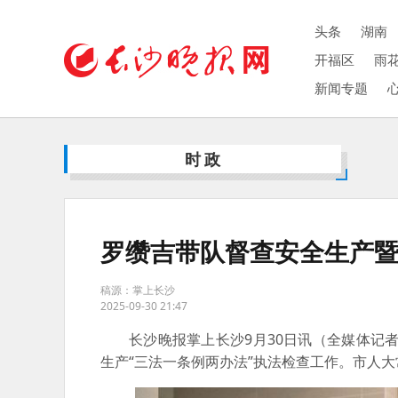
头条
湖南
开福区
雨
新闻专题
时政
罗缵吉带队督查安全生产暨
稿源：掌上长沙
2025-09-30 21:47
长沙晚报掌上长沙9月30日讯（全媒体记
生产“三法一条例两办法”执法检查工作。市人