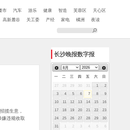
楼市
汽车
游乐
健康
智造
芙蓉区
天心区
高新麓谷
关工委
产经
家电
橘洲
夜读
长沙晚报数字报
一
二
三
四
五
六
日
27
28
29
30
31
1
2
3
4
5
6
7
8
9
10
11
12
13
14
15
16
为招揽生意，
17
18
19
20
21
22
23
涉嫌违规收取
24
25
26
27
28
29
30
31
1
2
3
4
5
6