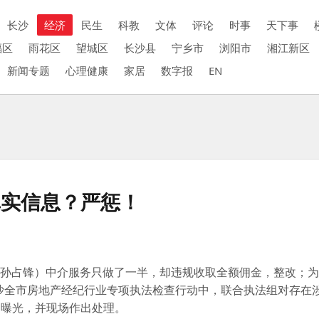
长沙
经济
民生
科教
文体
评论
时事
天下事
福区
雨花区
望城区
长沙县
宁乡市
浏阳市
湘江新区
新闻专题
心理健康
家居
数字报
EN
真实信息？严惩！
者 孙占锋）中介服务只做了一半，却违规收取全额佣金，整改；
长沙全市房地产经纪行业专项执法检查行动中，联合执法组对存在
了曝光，并现场作出处理。