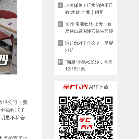
冲浪抓鱼！玩水的快乐只
7
有“水货”才懂 | 组图
长沙“宝藏娭毑”出发！蔡
8
皋将出席国际安徒生奖颁
奖典礼并领奖
湘超做对了什么？｜星耀
9
湘超
“湘超”常德VS长沙，今天
10
12:18开票
有限公司（新
还全额收取了
也明显不符合
重点检查房地