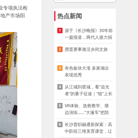
业专项执法检
热点新闻
房地产市场阳
源于《长沙晚报》30年前
1
一篇报道，两代人接力捐
资助学
掼蛋赛事激活乡间文旅
2
有色板块大涨 多家湘企
3
表现优秀
从江城到星城，看“追光
4
者”的量子征途｜“链”上长
沙 “才”够硬核
VR体验、急救教学、塘
5
边演练……“大篷车”把防
溺水课堂搬到乡村青少年
长沙普职融通新探索：高
6
家门口
中阶段三维美育课堂，让
少年向美而生