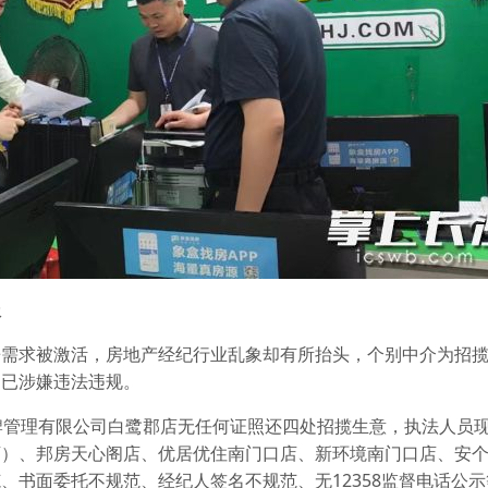
报
房需求被激活，房地产经纪行业乱象却有所抬头，个别中介为招
，已涉嫌违法违规。
牌管理有限公司白鹭郡店无任何证照还四处招揽生意，执法人员
店）、邦房天心阁店、优居优住南门口店、新环境南门口店、安
、书面委托不规范、经纪人签名不规范、无12358监督电话公