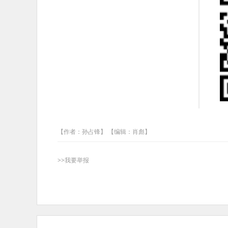
【作者：孙占锋】 【编辑：肖彪】
>>我要举报