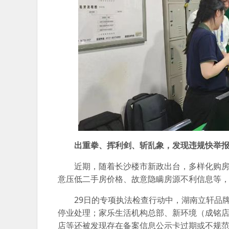
出重拳、挥利剑、斩乱象，发现违规快举
近期，随着长沙楼市新政出台，多样化购
意压低二手房价格、故意隐瞒房源不利信息等
29日的专项执法检查行动中，湖南立轩品
停业处理；家乐生活机构总部、新环境（成铭
店等还被发现存在备案信息公示卡过期或不规范