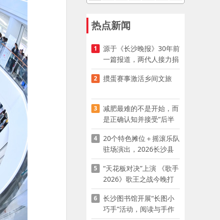
热点新闻
源于《长沙晚报》30年前
1
一篇报道，两代人接力捐
资助学
掼蛋赛事激活乡间文旅
2
减肥最难的不是开始，而
3
是正确认知并接受“后半
程”
20个特色摊位＋摇滚乐队
4
驻场演出，2026长沙县
夜市嘉年华启幕
“天花板对决”上演 《歌手
5
2026》歌王之战今晚打
响
长沙图书馆开展“长图小
6
巧手”活动，阅读与手作
赋能少儿暑期成长