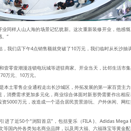
业同样人山人海的场景记忆犹新。这次重新装修开业，他感慨
。”
，我们店下午4点销售额就突破了10万元，我们临时从长沙抽调
。
和壹零壹潮漫连锁电玩城等进驻商家。开业当天，比邻生活市集
0万元、10万元。
既是本土零售企业通程走出长沙城区，外拓发展的第一家百货主力
现，消费需求更加多元化，商业综合体面对新形势需要作出相应
投资5000万元，改造成一个适合居民赏景游玩、户外休闲、网
个“浏阳首店”，包括斐乐（FILA )、Adidas Mega P
AAY、依文等国内外各类知名商业品牌，以及周大福、六福珠宝等黄金