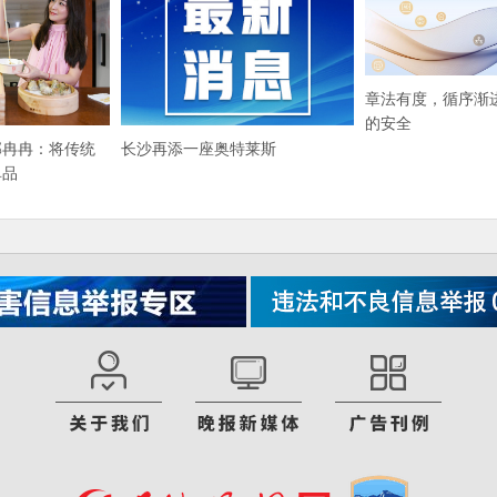
章法有度，循序渐
的安全
邹冉冉：将传统
长沙再添一座奥特莱斯
单品