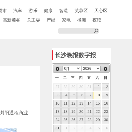
楼市
汽车
游乐
健康
智造
芙蓉区
天心区
高新麓谷
关工委
产经
家电
橘洲
夜读
长沙晚报数字报
一
二
三
四
五
六
日
27
28
29
30
31
1
2
3
4
5
6
7
8
9
10
11
12
13
14
15
16
的浏阳通程商业
17
18
19
20
21
22
23
24
25
26
27
28
29
30
31
1
2
3
4
5
6