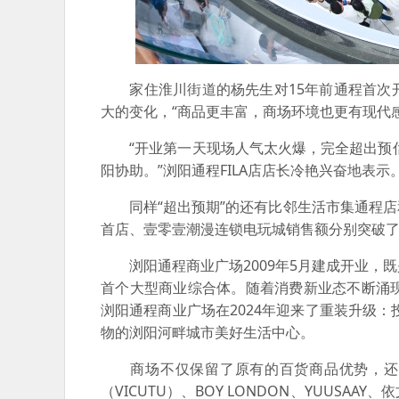
家住淮川街道的杨先生对15年前通程首次开
大的变化，“商品更丰富，商场环境也更有现代感
“开业第一天现场人气太火爆，完全超出预估
阳协助。”浏阳通程FILA店店长冷艳兴奋地表示
同样“超出预期”的还有比邻生活市集通程店
首店、壹零壹潮漫连锁电玩城销售额分别突破了7
浏阳通程商业广场2009年5月建成开业，
首个大型商业综合体。随着消费新业态不断涌
浏阳通程商业广场在2024年迎来了重装升级：
物的浏阳河畔城市美好生活中心。
商场不仅保留了原有的百货商品优势，还引进了近50
（VICUTU）、BOY LONDON、YUUS