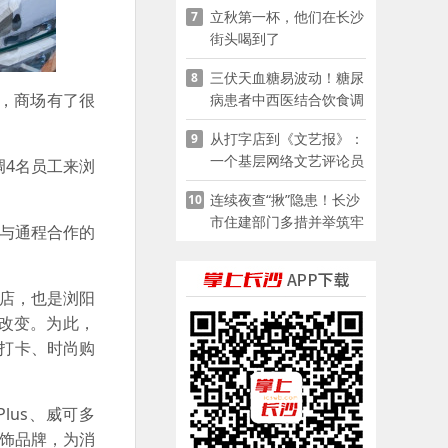
立秋第一杯，他们在长沙
7
街头喝到了
三伏天血糖易波动！糖尿
8
，商场有了很
病患者中西医结合饮食调
养指南
从打字店到《文艺报》：
9
一个基层网络文艺评论员
4名员工来浏
的突围
连续夜查“揪”隐患！长沙
10
市住建部门多措并举筑牢
与通程合作的
夏季建筑施工安全防线
店，也是浏阳
改变。为此，
红打卡、时尚购
lus、威可多
配饰品牌，为消