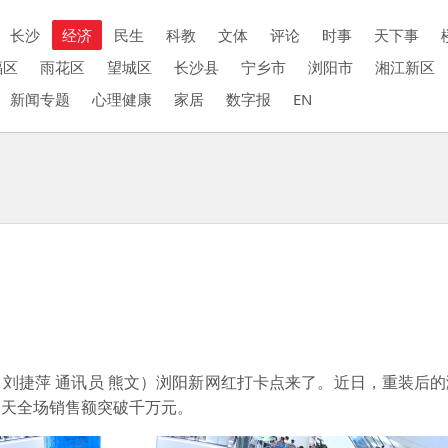
长沙
经济
民生
科教
文体
评论
时事
天下事
福区
雨花区
望城区
长沙县
宁乡市
浏阳市
湘江新区
新闻专题
心理健康
家居
数字报
EN
刘捷萍 通讯员 熊文）浏阳新网红打卡点来了。近日，重装后
当天全场销售额突破千万元。